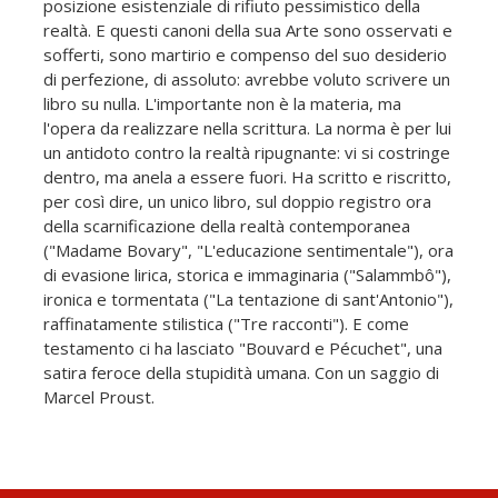
posizione esistenziale di rifiuto pessimistico della
realtà. E questi canoni della sua Arte sono osservati e
sofferti, sono martirio e compenso del suo desiderio
di perfezione, di assoluto: avrebbe voluto scrivere un
libro su nulla. L'importante non è la materia, ma
l'opera da realizzare nella scrittura. La norma è per lui
un antidoto contro la realtà ripugnante: vi si costringe
dentro, ma anela a essere fuori. Ha scritto e riscritto,
per così dire, un unico libro, sul doppio registro ora
della scarnificazione della realtà contemporanea
("Madame Bovary", "L'educazione sentimentale"), ora
di evasione lirica, storica e immaginaria ("Salammbô"),
ironica e tormentata ("La tentazione di sant'Antonio"),
raffinatamente stilistica ("Tre racconti"). E come
testamento ci ha lasciato "Bouvard e Pécuchet", una
satira feroce della stupidità umana. Con un saggio di
Marcel Proust.