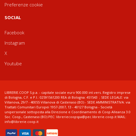
Preferenze cookie
SOCIAL
Facebook
Instagram
X
Youtube
LIBRERIE.COOP S.p.a. - capitale sociale euro 900.000 int.vers. Registro imprese
di Bologna, C.F. e P.I.: 02591561200 REA di Bologna: 451543 ; SEDE LEGALE: via
Villanova, 29/7 - 40055 Villanova di Castenaso (BO) - SEDE AMMINISTRATIVA: via
Trattati Comunitari Europei 1957-2007, 13 - 40127 Bologna - Società
unipersonale sottoposta alla Direzione e Coordinamento di Coop Alleanza 3.0
Soc. Coop., Castenaso (BO) PEC: libreriecoopspa@pec.librerie.coop.it MAIL:
info@librerie.coop.it