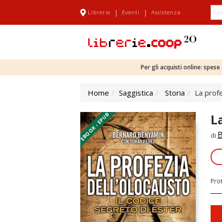
|
|
Librerie
Eventi
Assistenza
Per gli acquisti online: spes
Home
Saggistica
Storia
La profe
EBOOK - EPUB
L
B
di
Pro