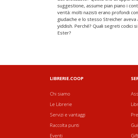
suggestione, assume pian piano i cont
verità: molti nazisti erano profondi con
giudaiche e lo stesso Streicher aveva a
yiddish. Perché? Quali segreti codici s
Ester?
LIBRERIE.COOP
SE
Chi siamo
Ass
Le Librerie
Lib
Servizi e vantaggi
Pre
Raccolta punti
Gui
Eventi
Gif