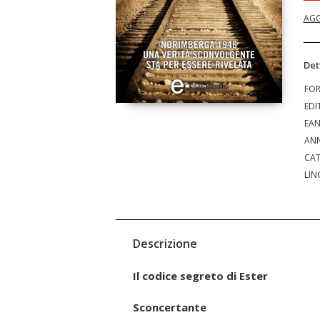
AGG
Det
FO
EDI
EA
ANN
CAT
LIN
Descrizione
Il codice segreto di Ester
Sconcertante