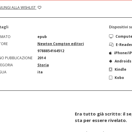
IUNGI ALLA WISHLIST
tagli
Dispositivi 
Comput
RMATO
epub
TORE
Newton Compton editori
E-Reade
N
9788854164512
iPhone/i
O PUBBLICAZIONE
2014
Androids
EGORIA
Storia
Kindle
GUA
ita
Kobo
Era tutto già scritto: il 
sta per essere rivelato.