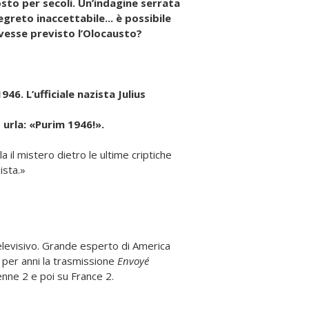
to per secoli. Un’indagine serrata
egreto inaccettabile... è possibile
avesse previsto l’Olocausto?
6. L’ufficiale nazista Julius
 urla: «Purim 1946!».
 il mistero dietro le ultime criptiche
ista.»
elevisivo. Grande esperto di America
 per anni la trasmissione
Envoyé
nne 2 e poi su France 2.