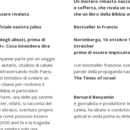
Un mistero rimasto nascos
e sofferta, che rivela un s
sere rivelata
che un libro della Bibbia 
ciale nazista Julius
Bestseller in Francia
gli alleati, prima di
Norimberga, 16 ottobre 194
!». Cosa intendeva dire
Streicher
prima di essere impiccato
Benyamin parte per un viaggio
aiutarlo, studiosi di cabala
«Un bestseller francese svela
 attraversando molti Paesi,
parole della propaganda naz
el tentativo di svelare un
The Times of Israel
chiave per risolvere il
bbia; in particolare
 Purim, una delle più sentite
Bernard Benyamin
ter, infatti, si racconta del
è giornalista e produttore t
o ebraico, sventato proprio
Latina, ha ideato e condotto
 Ma come possono essere
spécial
in onda prima su Ante
 2300 anni fa e la tragedia
nza sembra solo una