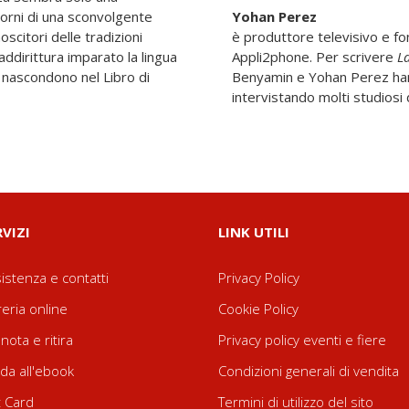
orni di una sconvolgente
Yohan Perez
oscitori delle tradizioni
è produttore televisivo e fo
ddirittura imparato la lingua
Appli2phone. Per scrivere
L
i nascondono nel Libro di
Benyamin e Yohan Perez han
intervistando molti studiosi d
RVIZI
LINK UTILI
istenza e contatti
Privacy Policy
reria online
Cookie Policy
nota e ritira
Privacy policy eventi e fiere
da all'ebook
Condizioni generali di vendita
t Card
Termini di utilizzo del sito