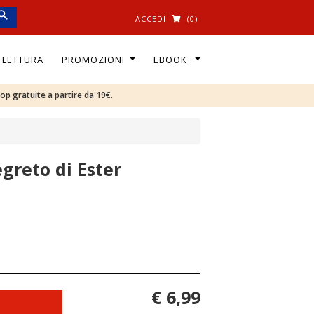
ACCEDI
(0)
I LETTURA
PROMOZIONI
EBOOK
oop gratuite a partire da 19€.
egreto di Ester
€ 6,99