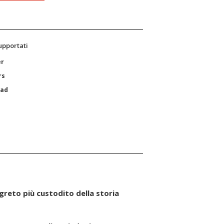
supportati
er
rs
Pad
segreto più custodito della storia