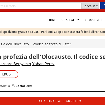
LIBRI
SCAFFALI
CONSIGLI D
e di spedizione gratuite da 25€ - Per i soci Coop o con tessera fedeltà Librerie.c
zia dell'Olocausto. Il codice segreto di Ester
a profezia dell'Olocausto. Il codice s
ernard Benyamin
Yohan Perez
,
EPUB
Social DRM
tezione:
AGGIUNGI AL CARRELLO