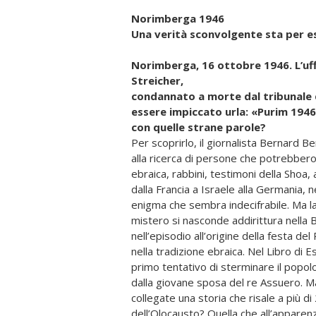
Norimberga 1946
Una verità sconvolgente sta per es
Norimberga, 16 ottobre 1946. L’uffi
Streicher,
condannato a morte dal tribunale de
essere impiccato urla: «Purim 1946
con quelle strane parole?
Per scoprirlo, il giornalista Bernard 
alla ricerca di persone che potrebbero 
ebraica, rabbini, testimoni della Shoa,
dalla Francia a Israele alla Germania, n
enigma che sembra indecifrabile. Ma la 
mistero si nasconde addirittura nella Bi
nell’episodio all’origine della festa del
nella tradizione ebraica. Nel Libro di Es
primo tentativo di sterminare il popol
dalla giovane sposa del re Assuero.
collegate una storia che risale a più di
dell’Olocausto? Quella che all’appare