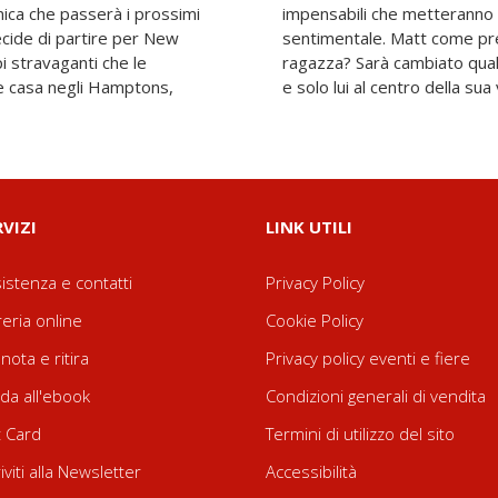
nica che passerà i prossimi
ussione il suo equilibrio
ecide di partire per New
uova versione della sua
i stravaganti che le
ci sarà ancora sempre
e casa negli Hamptons,
e solo lui al centro della sua 
RVIZI
LINK UTILI
istenza e contatti
Privacy Policy
reria online
Cookie Policy
nota e ritira
Privacy policy eventi e fiere
da all'ebook
Condizioni generali di vendita
t Card
Termini di utilizzo del sito
riviti alla Newsletter
Accessibilità