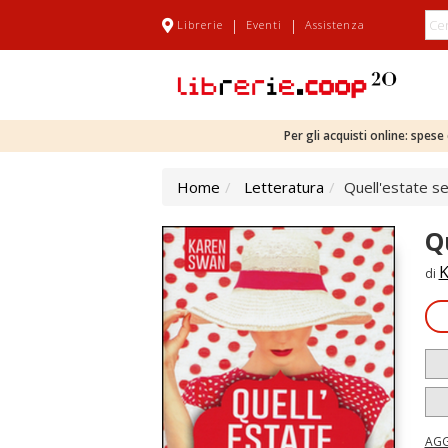
|
|
Librerie
Eventi
Assistenza
Per gli acquisti online: spes
Home
Letteratura
Quell'estate s
Q
K
di
AGG