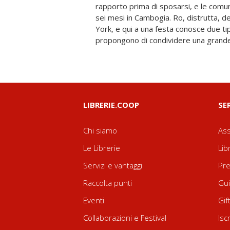
rapporto prima di sposarsi, e le comu
impensabili che metteranno in disc
sei mesi in Cambogia. Ro, distrutta, d
sentimentale. Matt come prenderà la n
York, e qui a una festa conosce due tip
ragazza? Sarà cambiato qualcosa per Ro o 
propongono di condividere una grand
LIBRERIE.COOP
SE
Chi siamo
Ass
Le Librerie
Lib
Servizi e vantaggi
Pre
Raccolta punti
Gui
Eventi
Gif
Collaborazioni e Festival
Isc