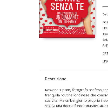
Det
FO
EDI
TRA
EA
ANN
CAT
LIN
Descrizione
Rowena Tipton, fotografa professionis
dove durante l'estate si trasferisce l'élite
tranquilla routine londinese che condiv
stupendo scenario Ro piano piano usc
sua vita. Ma un bel giorno proprio il s
tessuta intorno. Ma anche in questo par
regala una doccia fredda inaspettata: 
delle zone d'ombra e Ro si troverà ad af