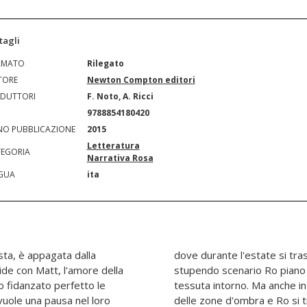
tagli
RMATO
Rilegato
TORE
Newton Compton editori
DUTTORI
F. Noto, A. Ricci
N
9788854180420
O PUBBLICAZIONE
2015
Letteratura
EGORIA
Narrativa Rosa
GUA
ita
ta, è appagata dalla
 di Manhattan. In quello
ide con Matt, l'amore della
irà dal bozzolo che si era
uo fidanzato perfetto le
adiso terrestre ci sono
vuole una pausa nel loro
frontare situazioni prima