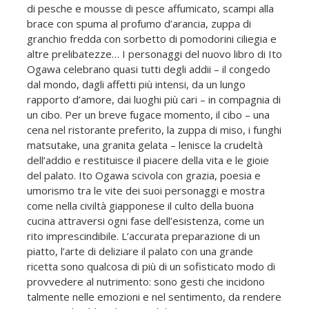
di pesche e mousse di pesce affumicato, scampi alla
brace con spuma al profumo d’arancia, zuppa di
granchio fredda con sorbetto di pomodorini ciliegia e
altre prelibatezze… I personaggi del nuovo libro di Ito
Ogawa celebrano quasi tutti degli addii – il congedo
dal mondo, dagli affetti più intensi, da un lungo
rapporto d’amore, dai luoghi più cari – in compagnia di
un cibo. Per un breve fugace momento, il cibo – una
cena nel ristorante preferito, la zuppa di miso, i funghi
matsutake, una granita gelata – lenisce la crudeltà
dell’addio e restituisce il piacere della vita e le gioie
del palato. Ito Ogawa scivola con grazia, poesia e
umorismo tra le vite dei suoi personaggi e mostra
come nella civiltà giapponese il culto della buona
cucina attraversi ogni fase dell’esistenza, come un
rito imprescindibile. L’accurata preparazione di un
piatto, l’arte di deliziare il palato con una grande
ricetta sono qualcosa di più di un sofisticato modo di
provvedere al nutrimento: sono gesti che incidono
talmente nelle emozioni e nel sentimento, da rendere