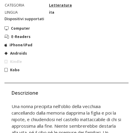
CATEGORIA
Letteratura
LINGUA
ita
Dispositivi supportati
Computer
E-Readers
iPhone/iPad
Androids
Kindle
Kobo
Descrizione
Una nonna precipita nell’oblio della vecchiaia
cancellando dalla memoria dapprima la figlia e poi la
nipote, e chiudendosi nel castello inattaccabile di chi si
approssima alla fine. Niente sembrerebbe destarla
alla vita, né il cibo né le premure dei familiari. Un