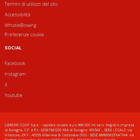
Termini di utilizzo del sito
Accessibilità
WhistleBlowing
Preferenze cookie
SOCIAL
Facebook
Instagram
X
Youtube
LIBRERIE.COOP S.p.a. - capitale sociale euro 900.000 int.vers. Registro imprese
di Bologna, C.F. e P.I.: 02591561200 REA di Bologna: 451543 ; SEDE LEGALE: via
Villanova, 29/7 - 40055 Villanova di Castenaso (BO) - SEDE AMMINISTRATIVA: via
Trattati Comunitari Europei 1957-2007, 13 - 40127 Bologna - Società