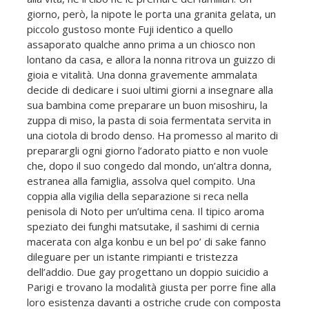
giorno, però, la nipote le porta una granita gelata, un
piccolo gustoso monte Fuji identico a quello
assaporato qualche anno prima a un chiosco non
lontano da casa, e allora la nonna ritrova un guizzo di
gioia e vitalità. Una donna gravemente ammalata
decide di dedicare i suoi ultimi giorni a insegnare alla
sua bambina come preparare un buon misoshiru, la
zuppa di miso, la pasta di soia fermentata servita in
una ciotola di brodo denso. Ha promesso al marito di
preparargli ogni giorno l’adorato piatto e non vuole
che, dopo il suo congedo dal mondo, un’altra donna,
estranea alla famiglia, assolva quel compito. Una
coppia alla vigilia della separazione si reca nella
penisola di Noto per un’ultima cena. Il tipico aroma
speziato dei funghi matsutake, il sashimi di cernia
macerata con alga konbu e un bel po’ di sake fanno
dileguare per un istante rimpianti e tristezza
dell’addio. Due gay progettano un doppio suicidio a
Parigi e trovano la modalità giusta per porre fine alla
loro esistenza davanti a ostriche crude con composta