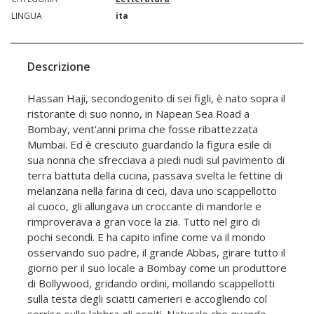
LINGUA
ita
Descrizione
Hassan Haji, secondogenito di sei figli, è nato sopra il
ristorante di suo nonno, in Napean Sea Road a
Bombay, vent'anni prima che fosse ribattezzata
Mumbai. Ed è cresciuto guardando la figura esile di
sua nonna che sfrecciava a piedi nudi sul pavimento di
terra battuta della cucina, passava svelta le fettine di
melanzana nella farina di ceci, dava uno scappellotto
al cuoco, gli allungava un croccante di mandorle e
rimproverava a gran voce la zia. Tutto nel giro di
pochi secondi. E ha capito infine come va il mondo
osservando suo padre, il grande Abbas, girare tutto il
giorno per il suo locale a Bombay come un produttore
di Bollywood, gridando ordini, mollando scappellotti
sulla testa degli sciatti camerieri e accogliendo col
sorriso sulle labbra gli ospiti. Naturale che quando