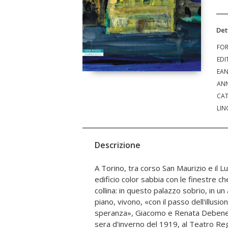
Det
FO
EDI
EA
ANN
CAT
LIN
Descrizione
A Torino, tra corso San Maurizio e il 
Lungo Po, nasce un mondo nuovo, pop
edificio color sabbia con le finestre ch
scrittori, da giovani intellettuali e grandi 
collina: in questo palazzo sobrio, in 
a Roma, in casa Debenedetti non è dif
piano, vivono, «con il passo dell'illusi
Moravia, Elsa Morante, Alberto Savi
speranza», Giacomo e Renata Debenede
Aleramo, Maria Bellonci, Aldo Palazzes
sera d'inverno del 1919, al Teatro Re
felicemente trascorrere all'insegna del