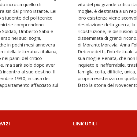
do incrocia quello di
cento e della sua bella
a sin dal primo istante. Lei
tamento. In breve tempo la
o studente del politecnico
ggi razziali, conoscono la
e amicizie comprendono
ona, l'entusiasmo della
 Soldati, Umberto Saba e
a carriera professionale
erso nei suoi sogni,
i delusioni. Già autrice
che in pochi mesi annovera
conta la vita di Giacomo
omi della letteratura italiana,
di troppa intelligenza, e di
ei panni del critico
o a seguire quel marito
ore, ma sarà solo dopo aver
in un romanzo la vita di una
incontro al suo destino. Il
 molti anni ha intrecciato la
cembre 1930, in casa dei
 e dei letterati che hanno
'appartamento affacciato sul
fatto la storia del Novecent
RVIZI
LINK UTILI