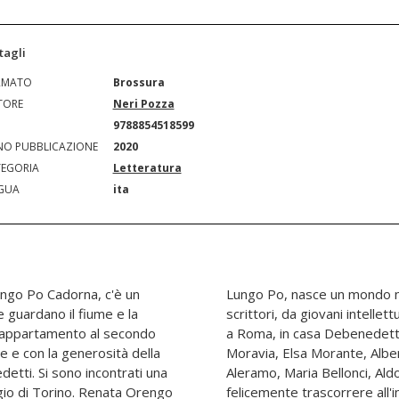
tagli
RMATO
Brossura
TORE
Neri Pozza
N
9788854518599
O PUBBLICAZIONE
2020
EGORIA
Letteratura
GUA
ita
Lungo Po Cadorna, c'è un
olato da artisti e da
e guardano il fiume e la
poeti. Prima a Torino e poi
un appartamento al secondo
ficile incontrare Alberto
one e con la generosità della
nio, Bobi Bazlen, Sibilla
tti. Si sono incontrati una
chi... Ma se l'inizio sembra
gio di Torino. Renata Orengo
l'arte e della letteratura, la