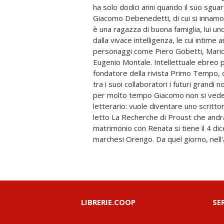
ha solo dodici anni quando il suo sguar
vita del più grande critico italiano del Nove
Giacomo Debenedetti, di cui si innamor
moglie, è destinata a un repentino mu
è una ragazza di buona famiglia, lui un
loro esistenza viene sconvolta dalle le
dalla vivace intelligenza, le cui intim
desolazione della guerra, la fuga a Cort
personaggi come Piero Gobetti, Mario
ricostruzione, le disillusioni di un
Eugenio Montale. Intellettuale ebreo p
disseminata di grandi riconoscimenti e atroc
fondatore della rivista Primo Tempo, 
di MoranteMoravia, Anna Folli rac
tra i suoi collaboratori i futuri grandi n
Debenedetti, l'intellettuale ammalato 
per molto tempo Giacomo non si vede n
sua moglie Renata, che non ha mai rinunciat
letterario: vuole diventare uno scritt
inquieto e inafferrabile, trasformando 
letto La Recherche di Proust che andrà 
famiglia colta, difficile, unica, che per
matrimonio con Renata si tiene il 4 di
propria esistenza con quella degli artisti
marchesi Orengo. Da quel giorno, nell
LIBRERIE.COOP
SE