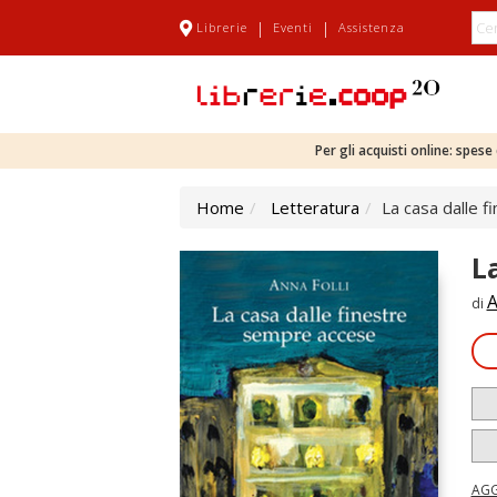
|
|
Librerie
Eventi
Assistenza
Per gli acquisti online: spes
Home
Letteratura
La casa dalle 
L
A
di
AGG