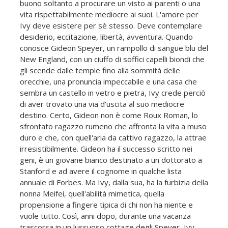
buono soltanto a procurare un visto ai parenti o una
vita rispettabilmente mediocre ai suoi. L'amore per
Ivy deve esistere per sè stesso. Deve contemplare
desiderio, eccitazione, libertà, avventura. Quando
conosce Gideon Speyer, un rampollo di sangue blu del
New England, con un ciuffo di soffici capelli biondi che
gli scende dalle tempie fino alla sommità delle
orecchie, una pronuncia impeccabile e una casa che
sembra un castello in vetro e pietra, Ivy crede perciò
di aver trovato una via d'uscita al suo mediocre
destino. Certo, Gideon non è come Roux Roman, lo
sfrontato ragazzo rumeno che affronta la vita a muso
duro e che, con quell'aria da cattivo ragazzo, la attrae
irresistibilmente. Gideon ha il successo scritto nei
geni, è un giovane bianco destinato a un dottorato a
Stanford e ad avere il cognome in qualche lista
annuale di Forbes. Ma Ivy, dalla sua, ha la furbizia della
nonna Meifei, quell'abilità mimetica, quella
propensione a fingere tipica di chi non ha niente e
vuole tutto. Così, anni dopo, durante una vacanza
trascorsa in un lussuoso cottage degli Speyer, Ivy