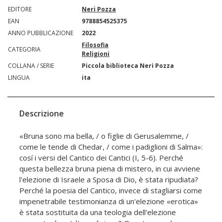
EDITORE
Neri Pozza
EAN
9788854525375
ANNO PUBBLICAZIONE
2022
Filosofia
CATEGORIA
Religioni
COLLANA / SERIE
Piccola biblioteca Neri Pozza
LINGUA
ita
Descrizione
«Bruna sono ma bella, / o figlie di Gerusalemme, /
come le tende di Chedar, / come i padiglioni di Salma»:
cosí i versi del Cantico dei Cantici (I, 5-6). Perché
questa bellezza bruna piena di mistero, in cui avviene
l'elezione di Israele a Sposa di Dio, è stata ripudiata?
Perché la poesia del Cantico, invece di stagliarsi come
impenetrabile testimonianza di un'elezione «erotica»
è stata sostituita da una teologia dell'elezione