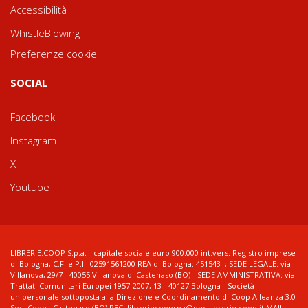
Accessibilità
WhistleBlowing
Preferenze cookie
SOCIAL
Facebook
Instagram
X
Youtube
LIBRERIE.COOP S.p.a. - capitale sociale euro 900.000 int.vers. Registro imprese
di Bologna, C.F. e P.I.: 02591561200 REA di Bologna: 451543 ; SEDE LEGALE: via
Villanova, 29/7 - 40055 Villanova di Castenaso (BO) - SEDE AMMINISTRATIVA: via
Trattati Comunitari Europei 1957-2007, 13 - 40127 Bologna - Società
unipersonale sottoposta alla Direzione e Coordinamento di Coop Alleanza 3.0
Soc. Coop., Castenaso (BO) PEC: libreriecoopspa@pec.librerie.coop.it MAIL: