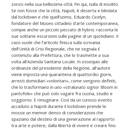
zonzo nella sua bellissima città. Fin qui, nulla di insolito.
Se non fosse che la città, Napoli, è deserta e blindata
dal lockdown e che quell’uomo, Eduardo Cicelyn,
fondatore del Museo cittadino d’arte contemporanea,
compie anche un piccolo peccato di hybris: racconta le
sue solitarie escursioni sulle pagine di un quotidiano. Il
caso vuole che l’articolo finisca sulla scrivania
dell’Unità di Crisi Regionale, che ne segnala il
contenuto alla Prefettura, che lo trasmette a sua
volta all’Azienda Sanitaria Locale. In ossequio alle
ordinanze del presidente della Regione, all’autore
viene imposta una quarantena di quattordici giorni,
arresti domiciliari «volontari», come vengono definiti,
che lo trasformano in uno «stralunato signor Bloom in
pantofole» che può solo vagare fra cucina, studio e
soggiorno. E rimuginare. Cosí da un curioso evento
accaduto a Napoli durante il lockdown prende le
mosse un memoir denso di considerazioni che
spaziano dal destino di una generazione al rapporto
tra arte e potere, dalla libertà di vivere e creare fino