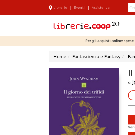
|
|
Librerie
Eventi
Assistenza
Per gli acquisti online: spes
Home
Fantascienza e Fantasy
Fan
Il
J
di
Veri