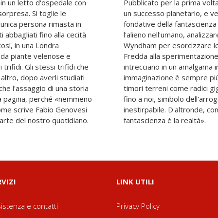
 in un letto d'ospedale con
l giorno dei trifidi diventa
orpresa. Si toglie le
osciuto tra le opere
'unica persona rimasta in
ua epoca d'oro. Indagare
i abbagliati fino alla cecità
 nel familiare è la chiave di
così, in una Londra
 tempo, dalla Guerra
a da piante velenose e
ria, presente e umano si
rifidi. Gli stessi trifidi che
in cui il confine tra realtà e
ltro, dopo averli studiati
l giorno dei trifidi nutre
 che l'assaggio di una storia
che si propagano implacabili
ima pagina, perché «nemmeno
 umana nella sua forma più
come scrive Fabio Genovesi
 Genovesi, «la più grande
parte del nostro quotidiano.
fantascienza è la realtà».
RVIZI
LINK UTILI
istenza e contatti
Privacy Policy