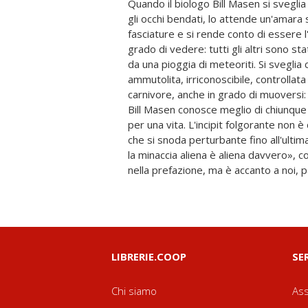
Quando il biologo Bill Masen si sveglia
Pubblicato per la prima volta nel 1951, I
gli occhi bendati, lo attende un'amara s
un successo planetario, e verrà ricon
fasciature e si rende conto di essere l
fondative della fantascienza nella s
grado di vedere: tutti gli altri sono stat
l'alieno nell'umano, analizzare l'estraneo
da una pioggia di meteoriti. Si sveglia 
Wyndham per esorcizzare le angosce del suo
ammutolita, irriconoscibile, controllat
Fredda alla sperimentazione biologica. Sto
carnivore, anche in grado di muoversi: i t
intrecciano in un amalgama indissolubile, 
Bill Masen conosce meglio di chiunque a
immaginazione è sempre più sfocato. I
per una vita. L'incipit folgorante non è
timori terreni come radici gigantesche 
che si snoda perturbante fino all'ult
fino a noi, simbolo dell'arroganza
la minaccia aliena è aliena davvero», 
inestirpabile. D'altronde, conclude
nella prefazione, ma è accanto a noi, 
LIBRERIE.COOP
SE
Chi siamo
Ass