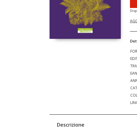
Disp
AGG
Det
FO
EDI
TRA
EA
ANN
CAT
COL
LIN
Descrizione