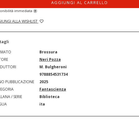
AGGIUNGI AL CARRELLO
onibilità immediata
?
IUNGI ALLA WISHLIST
tagli
RMATO
Brossura
TORE
Neri Pozza
DUTTORI
M. Bulgheroni
N
9788854531734
O PUBBLICAZIONE
2025
EGORIA
Fantascienza
LANA / SERIE
Biblioteca
GUA
ita