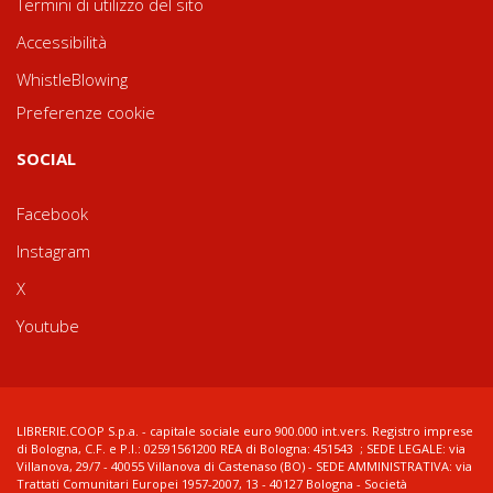
Termini di utilizzo del sito
Accessibilità
WhistleBlowing
Preferenze cookie
SOCIAL
Facebook
Instagram
X
Youtube
LIBRERIE.COOP S.p.a. - capitale sociale euro 900.000 int.vers. Registro imprese
di Bologna, C.F. e P.I.: 02591561200 REA di Bologna: 451543 ; SEDE LEGALE: via
Villanova, 29/7 - 40055 Villanova di Castenaso (BO) - SEDE AMMINISTRATIVA: via
Trattati Comunitari Europei 1957-2007, 13 - 40127 Bologna - Società