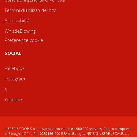
Termini di utilizzo del sito
Accessibilità
WhistleBlowing
Preferenze cookie
SOCIAL
Facebook
Instagram
X
Youtube
LIBRERIE.COOP S.p.a. - capitale sociale euro 900.000 int.vers. Registro imprese
di Bologna, C.F. e P.I.: 02591561200 REA di Bologna: 451543 ; SEDE LEGALE: via