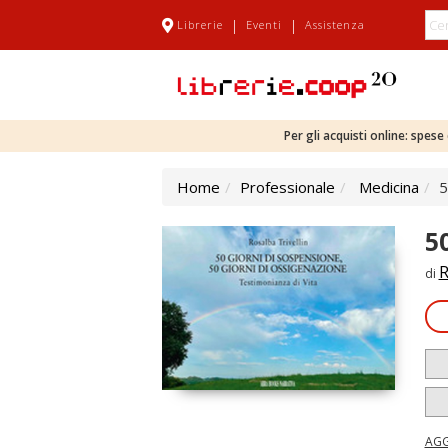
|
|
Librerie
Eventi
Assistenza
Per gli acquisti online: spes
Home
Professionale
Medicina
5
5
R
di
AGG