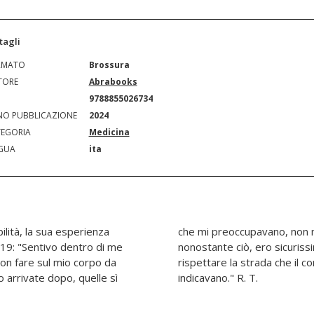
tagli
RMATO
Brossura
TORE
Abrabooks
N
9788855026734
O PUBBLICAZIONE
2024
EGORIA
Medicina
GUA
ita
ilità, la sua esperienza
dormire la notte... ma,
 19: "Sentivo dentro di me
n volevo, non potevo non
on fare sul mio corpo da
a mente e lo spirito mi
 arrivate dopo, quelle sì
indicavano." R. T.