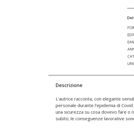
Det
FO
EDI
EA
ANN
CAT
LIN
Descrizione
L'autrice racconta, con elegante sensib
che mi preoccupavano, non mi facevano 
personale durante l'epidemia di Covid
nonostante ciò, ero sicurissima! No
una sicurezza su cosa dovevo fare o n
rispettare la strada che il corpo, l
subito; le conseguenze lavorative sono