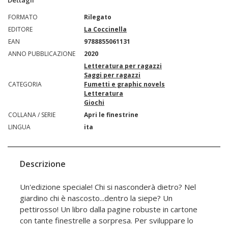
Dettagli
FORMATO
Rilegato
EDITORE
La Coccinella
EAN
9788855061131
ANNO PUBBLICAZIONE
2020
Letteratura per ragazzi
Saggi per ragazzi
CATEGORIA
Fumetti e graphic novels
Letteratura
Giochi
COLLANA / SERIE
Apri le finestrine
LINGUA
ita
Descrizione
Un'edizione speciale! Chi si nasconderà dietro? Nel
giardino chi è nascosto...dentro la siepe? Un
pettirosso! Un libro dalla pagine robuste in cartone
con tante finestrelle a sorpresa. Per sviluppare lo