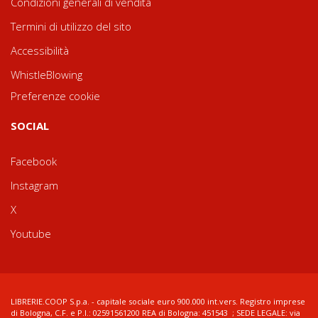
Condizioni generali di vendita
Termini di utilizzo del sito
Accessibilità
WhistleBlowing
Preferenze cookie
SOCIAL
Facebook
Instagram
X
Youtube
LIBRERIE.COOP S.p.a. - capitale sociale euro 900.000 int.vers. Registro imprese
di Bologna, C.F. e P.I.: 02591561200 REA di Bologna: 451543 ; SEDE LEGALE: via