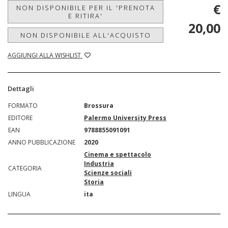
€
NON DISPONIBILE PER IL 'PRENOTA
E RITIRA'
20,00
NON DISPONIBILE ALL'ACQUISTO
AGGIUNGI ALLA WISHLIST
Dettagli
FORMATO
Brossura
EDITORE
Palermo University Press
EAN
9788855091091
ANNO PUBBLICAZIONE
2020
Cinema e spettacolo
Industria
CATEGORIA
Scienze sociali
Storia
LINGUA
ita