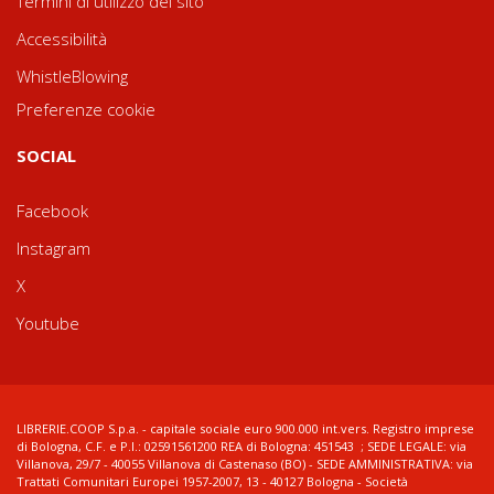
Termini di utilizzo del sito
Accessibilità
WhistleBlowing
Preferenze cookie
SOCIAL
Facebook
Instagram
X
Youtube
LIBRERIE.COOP S.p.a. - capitale sociale euro 900.000 int.vers. Registro imprese
di Bologna, C.F. e P.I.: 02591561200 REA di Bologna: 451543 ; SEDE LEGALE: via
Villanova, 29/7 - 40055 Villanova di Castenaso (BO) - SEDE AMMINISTRATIVA: via
Trattati Comunitari Europei 1957-2007, 13 - 40127 Bologna - Società