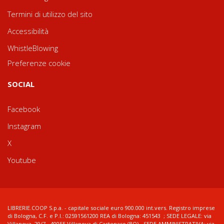
Termini di utilizzo del sito
Accessibilità
WhistleBlowing
Preferenze cookie
SOCIAL
Facebook
Instagram
X
Youtube
LIBRERIE.COOP S.p.a. - capitale sociale euro 900.000 int.vers. Registro imprese
di Bologna, C.F. e P.I.: 02591561200 REA di Bologna: 451543 ; SEDE LEGALE: via
Villanova, 29/7 - 40055 Villanova di Castenaso (BO) - SEDE AMMINISTRATIVA: via