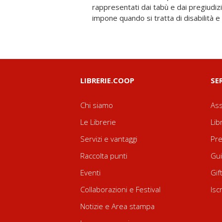
rappresentati dai tabù e dai pregiudizi
quella fiamma nata da una banale dom
impone quando si tratta di disabilità 
LIBRERIE.COOP
SE
Chi siamo
Ass
Le Librerie
Lib
Servizi e vantaggi
Pre
Raccolta punti
Gui
Eventi
Gif
Collaborazioni e Festival
Isc
Notizie e Area stampa