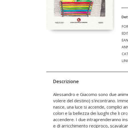
Det
FO
EDI
EA
ANN
CAT
LIN
Descrizione
Alessandro e Giacomo sono due anime
Spinti dal desiderio di scoprire e di
volere del destino) s'incontrano. Imm
fondo, Alessandro e Giacomo sono
nasce, una luce si accende, complici anch
andare oltre e realizzare insieme un'oper
colori e la bellezza dei luoghi che li ci
emozioni, tenerezza, eros e passione,
accendere. I due intraprenderanno ins
tela della loro vita insieme, sconfigge
e di arricchimento reciproco, scavalca
interiori ed esteriori, facendo attenzion