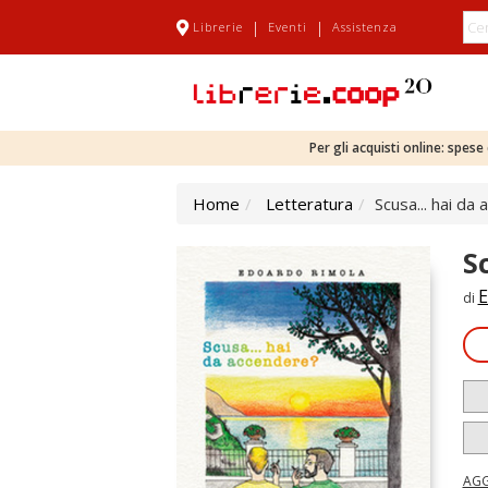
|
|
Librerie
Eventi
Assistenza
Per gli acquisti online: spes
Home
Letteratura
Scusa... hai da
S
E
di
AGG