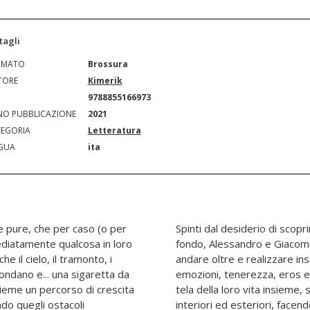
tagli
RMATO
Brossura
TORE
Kimerik
N
9788855166973
O PUBBLICAZIONE
2021
EGORIA
Letteratura
GUA
ita
 pure, che per caso (o per
 scoprirsi per conoscersi a
ediatamente qualcosa in loro
 sempre più stimolati ad
e il cielo, il tramonto, i
a d'arte. In un vortice di
rcondano e... una sigaretta da
 riempiono di pennellate la
ieme un percorso di crescita
ndo le incertezze e le paure,
ndo quegli ostacoli
e a non far spegnere