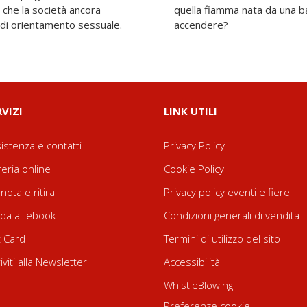
 che la società ancora
anda: Scusa... hai da
e di orientamento sessuale.
accendere?
RVIZI
LINK UTILI
istenza e contatti
Privacy Policy
reria online
Cookie Policy
nota e ritira
Privacy policy eventi e fiere
da all'ebook
Condizioni generali di vendita
t Card
Termini di utilizzo del sito
riviti alla Newsletter
Accessibilità
WhistleBlowing
Preferenze cookie