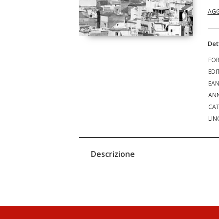
AGG
Det
FO
EDI
EA
ANN
CAT
LIN
Descrizione