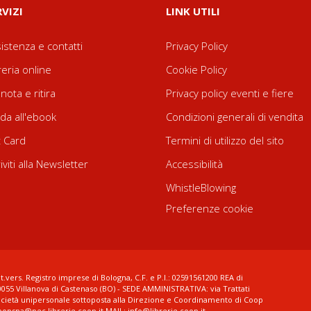
RVIZI
LINK UTILI
istenza e contatti
Privacy Policy
reria online
Cookie Policy
nota e ritira
Privacy policy eventi e fiere
da all'ebook
Condizioni generali di vendita
t Card
Termini di utilizzo del sito
riviti alla Newsletter
Accessibilità
WhistleBlowing
Preferenze cookie
t.vers. Registro imprese di Bologna, C.F. e P.I.: 02591561200 REA di
0055 Villanova di Castenaso (BO) - SEDE AMMINISTRATIVA: via Trattati
ocietà unipersonale sottoposta alla Direzione e Coordinamento di Coop
coopspa@pec.librerie.coop.it MAIL: info@librerie.coop.it