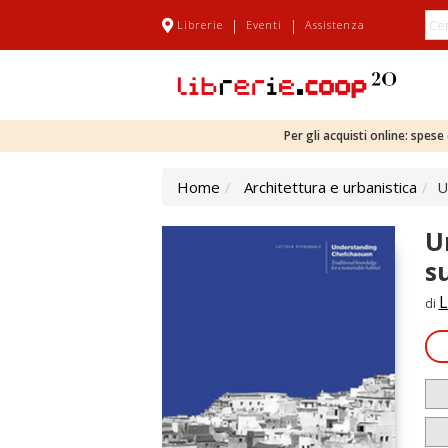
|
|
Librerie
Eventi
Assistenza
Per gli acquisti online: spes
Home
Architettura e urbanistica
U
U
s
L
di