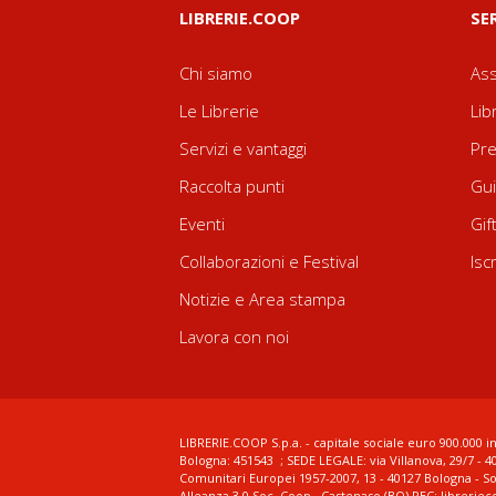
LIBRERIE.COOP
SE
Chi siamo
Ass
Le Librerie
Lib
Servizi e vantaggi
Pre
Raccolta punti
Gui
Eventi
Gif
Collaborazioni e Festival
Isc
Notizie e Area stampa
Lavora con noi
LIBRERIE.COOP S.p.a. - capitale sociale euro 900.000 in
Bologna: 451543 ; SEDE LEGALE: via Villanova, 29/7 - 4
Comunitari Europei 1957-2007, 13 - 40127 Bologna - S
Alleanza 3.0 Soc. Coop., Castenaso (BO) PEC: librerie