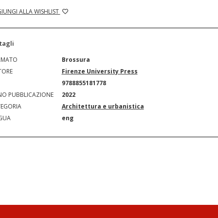
IUNGI ALLA WISHLIST
tagli
RMATO
Brossura
TORE
Firenze University Press
N
9788855181778
O PUBBLICAZIONE
2022
EGORIA
Architettura e urbanistica
GUA
eng