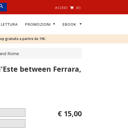
ACCEDI
(0)
I LETTURA
PROMOZIONI
EBOOK
oop gratuite a partire da 19€.
e and Rome
d'Este between Ferrara,
€ 15,00