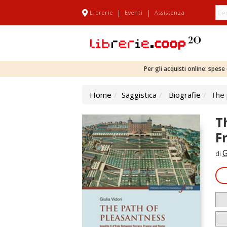
|
|
Librerie
Eventi
Assistenza
Per gli acquisti online: spes
Home
Saggistica
Biografie
The 
T
F
G
di