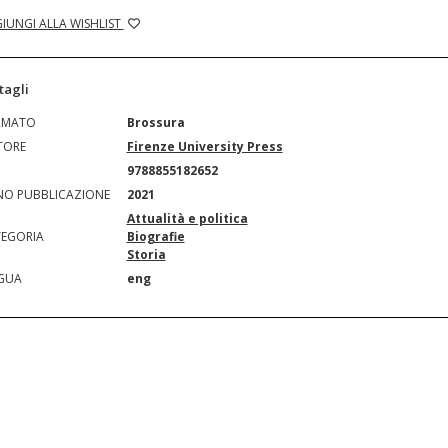
IUNGI ALLA WISHLIST
tagli
RMATO
Brossura
TORE
Firenze University Press
N
9788855182652
O PUBBLICAZIONE
2021
Attualità e politica
EGORIA
Biografie
Storia
GUA
eng