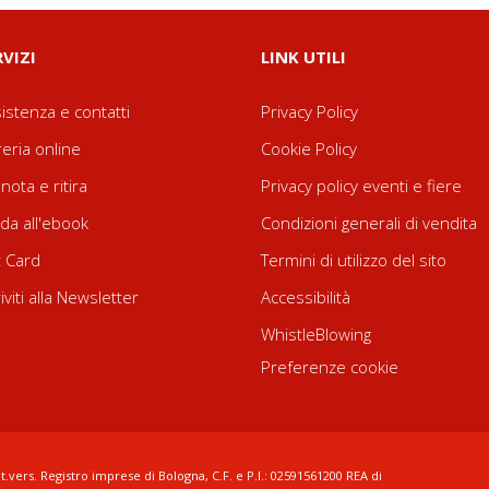
RVIZI
LINK UTILI
istenza e contatti
Privacy Policy
reria online
Cookie Policy
nota e ritira
Privacy policy eventi e fiere
da all'ebook
Condizioni generali di vendita
t Card
Termini di utilizzo del sito
riviti alla Newsletter
Accessibilità
WhistleBlowing
Preferenze cookie
t.vers. Registro imprese di Bologna, C.F. e P.I.: 02591561200 REA di