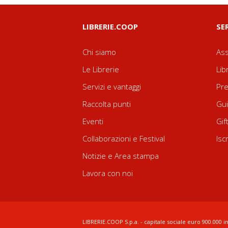
LIBRERIE.COOP
SE
Chi siamo
Ass
Le Librerie
Lib
Servizi e vantaggi
Pre
Raccolta punti
Gui
Eventi
Gif
Collaborazioni e Festival
Isc
Notizie e Area stampa
Lavora con noi
LIBRERIE.COOP S.p.a. - capitale sociale euro 900.000 in