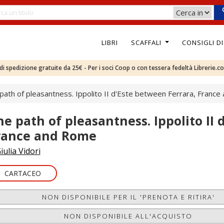
LIBRI
SCAFFALI
CONSIGLI D
e di spedizione gratuite da 25€ - Per i soci Coop o con tessera fedeltà Librerie.c
path of pleasantness. Ippolito II d'Este between Ferrara, Franc
he path of pleasantness. Ippolito II 
rance and Rome
iulia Vidori
CARTACEO
NON DISPONIBILE PER IL 'PRENOTA E RITIRA'
NON DISPONIBILE ALL'ACQUISTO