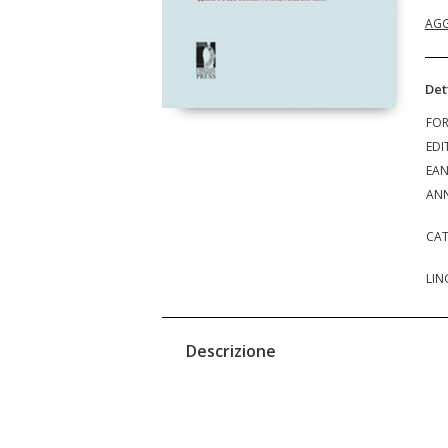
AGG
Det
FO
EDI
EA
ANN
CAT
LIN
Descrizione