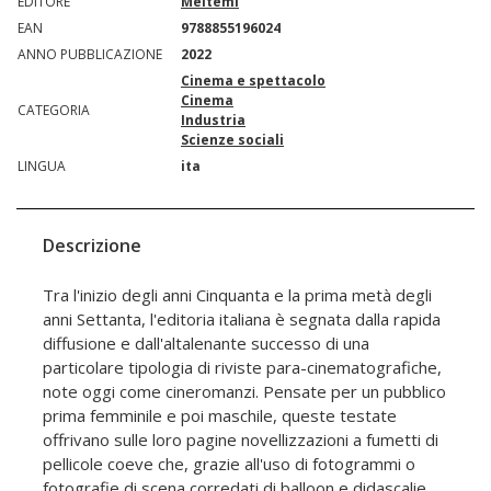
EDITORE
Meltemi
EAN
9788855196024
ANNO PUBBLICAZIONE
2022
Cinema e spettacolo
Cinema
CATEGORIA
Industria
Scienze sociali
LINGUA
ita
Descrizione
Tra l'inizio degli anni Cinquanta e la prima metà degli
anni Settanta, l'editoria italiana è segnata dalla rapida
diffusione e dall'altalenante successo di una
particolare tipologia di riviste para-cinematografiche,
note oggi come cineromanzi. Pensate per un pubblico
prima femminile e poi maschile, queste testate
offrivano sulle loro pagine novellizzazioni a fumetti di
pellicole coeve che, grazie all'uso di fotogrammi o
fotografie di scena corredati di balloon e didascalie,