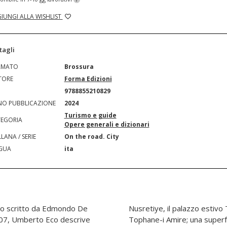
IUNGI ALLA WISHLIST
tagli
RMATO
Brossura
TORE
Forma Edizioni
N
9788855210829
O PUBBLICAZIONE
2024
Turismo e guide
EGORIA
Opere generali e dizionari
LANA / SERIE
On the road. City
GUA
ita
ibro scritto da Edmondo De
ri e la fonderia di cannoni
2007, Umberto Eco descrive
ione urbana dove opere