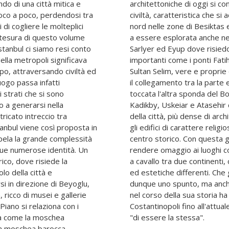
do di una città mitica e
con quelle delle antiche
oco a poco, perdendosi tra
 ulteriormente spostandosi a
i di cogliere le molteplici
ropea della città continua
 stesura di questo volume
di Kagithane, Besiktas,
stanbul ci siamo resi conto
e delle infrastrutture più
ella metropoli significava
n Mehmet Koprusu e Yavuz
po, attraversando civiltà ed
avanguardia, che consentono
uogo passa infatti
siatica. Viene infine
i strati che si sono
colare i distretti di
o a generarsi nella
o le aree di sviluppo
ricato intreccio tra
temporanee, dove anche
nbul viene così proposta in
distinguono dalle moschee del
rapela la grande complessità
iamo quindi l'occasione per
sue numerose identità. Un
e caratterizzano una città
ico, dove risiede la
scola culture, religioni
lo della città e
riti possano essere
si in direzione di Beyoglu,
a perdersi in una città che
 ricco di musei e gallerie
ato nome, da Bisanzio a
Piano si relaziona con i
, senza davvero smettere
na come la moschea
"di essere la stessa".
, la moschea barocca