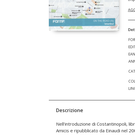
AGG
Det
FO
EDI
EA
ANN
CAT
COL
LIN
Descrizione
Nell'introduzione di Costantinopoli, l
Nusretiye, il palazzo estivo Tophane Kas
Amicis e ripubblicato da Einaudi nel 
Tophane-i Amire; una superfetaz