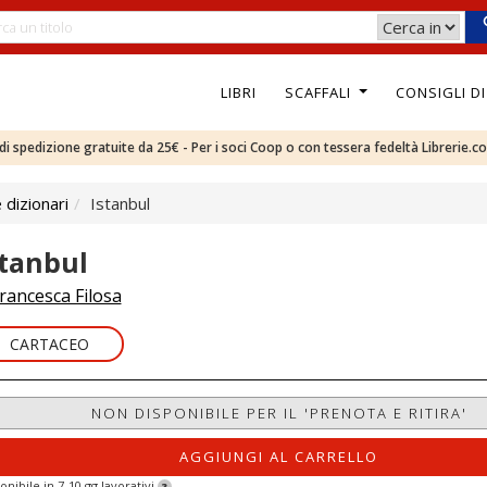
LIBRI
SCAFFALI
CONSIGLI D
e di spedizione gratuite da 25€ - Per i soci Coop o con tessera fedeltà Librerie.c
 dizionari
Istanbul
stanbul
rancesca Filosa
CARTACEO
NON DISPONIBILE PER IL 'PRENOTA E RITIRA'
AGGIUNGI AL CARRELLO
onibile in 7-10 gg lavorativi
?