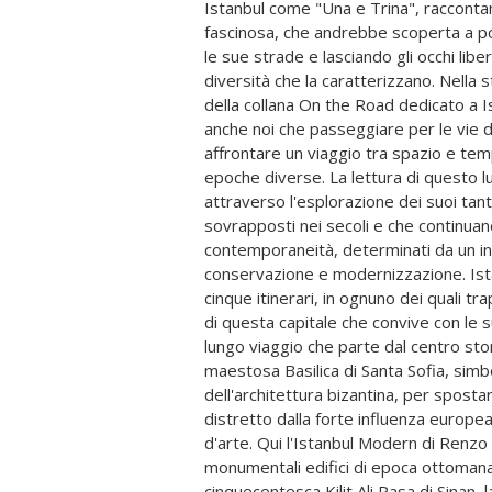
Istanbul come "Una e Trina", raccontan
architettoniche di oggi si confrontano 
fascinosa, che andrebbe scoperta a p
civiltà, caratteristica che si accentua
le sue strade e lasciando gli occhi liber
nord nelle zone di Besiktas e La parte eu
diversità che la caratterizzano. Nella
a essere esplorata anche nelle aree 
della collana On the Road dedicato a I
Sarlyer ed Eyup dove risiedono alcun
anche noi che passeggiare per le vie d
importanti come i ponti Fatih Sulta
affrontare un viaggio tra spazio e tem
Sultan Selim, vere e proprie opere d'
epoche diverse. La lettura di questo l
il collegamento tra la parte europea e quella a
attraverso l'esplorazione dei suoi tant
toccata l'altra sponda del Bosforo; in parti
sovrapposti nei secoli e che continuan
Kadikby, Uskeiar e Atasehir che rappresentan
contemporaneità, determinati da un int
della città, più dense di architetture con
conservazione e modernizzazione. Ista
gli edifici di carattere religioso si 
cinque itinerari, in ognuno dei quali t
centro storico. Con questa guida cogl
di questa capitale che convive con le 
rendere omaggio ai luoghi complessi ch
lungo viaggio che parte dal centro stor
a cavallo tra due continenti, che da secoli me
maestosa Basilica di Santa Sofia, simbo
ed estetiche differenti. Che gli itinerari sugge
dell'architettura bizantina, per spostar
dunque uno spunto, ma anche un invito 
distretto dalla forte influenza europea,
nel corso della sua storia ha cambi
d'arte. Qui l'Istanbul Modern di Renzo 
Costantinopoli fino all'attuale Istanbul
monumentali edifici di epoca ottoma
cinquecentesca Kilit Ali Pasa di Sinan