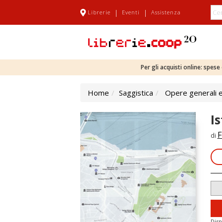
|
|
Librerie
Eventi
Assistenza
Per gli acquisti online: spes
Home
Saggistica
Opere generali e
I
F
di
Disp