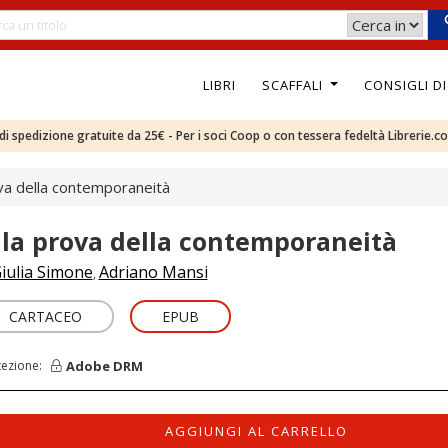
LIBRI
SCAFFALI
CONSIGLI D
e di spedizione gratuite da 25€ - Per i soci Coop o con tessera fedeltà Librerie.c
ova della contemporaneità
lla prova della contemporaneità
iulia Simone
Adriano Mansi
,
CARTACEO
EPUB
Adobe DRM
tezione:
AGGIUNGI AL CARRELLO