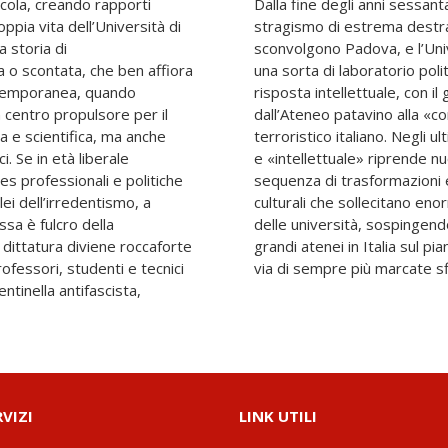
ccola, creando rapporti
 primi anni ottanta lo
oppia vita dell’Università di
orismo del «partito armato»
 storia di
che ne diviene
 o scontata, che ben affiora
eccezionale è d’altronde la
ntemporanea, quando
ntributo dato proprio
 centro propulsore per il
ensione» del fenomeno
 e scientifica, ma anche
ni la dimensione scientifica
i. Se in età liberale
re, nel quadro di una
es professionali e politiche
, politiche, tecnologiche e
ei dell’irredentismo, a
e strutture tradizionali
sa è fulcro della
, in prima fila tra i
 dittatura diviene roccaforte
icerca e della didattica, sulla
rofessori, studenti e tecnici
via di sempre più marcate sfi
entinella antifascista,
RVIZI
LINK UTILI