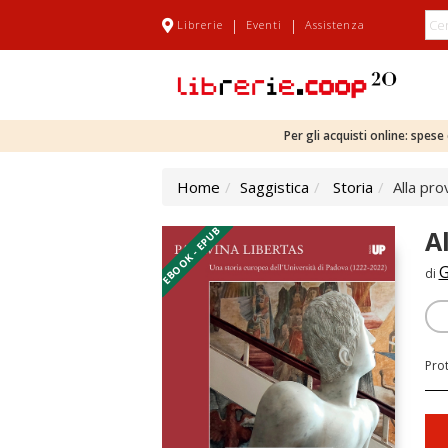
|
|
Librerie
Eventi
Assistenza
Per gli acquisti online: spes
Home
Saggistica
Storia
Alla pr
EBOOK - EPUB
A
G
di
Pro