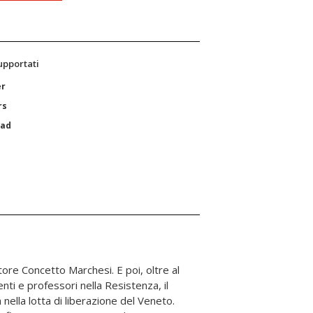
supportati
er
rs
Pad