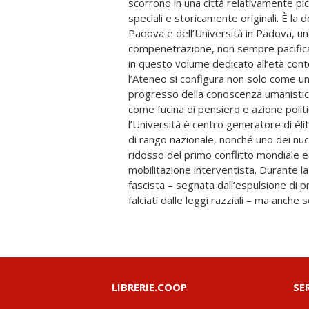
scorrono in una città relativamente pi
Dalla fine degli anni sessanta fino ai
speciali e storicamente originali. È la d
stragismo di estrema destra e il terr
Padova e dell’Università in Padova, una
sconvolgono Padova, e l’Università in particolare, 
compenetrazione, non sempre pacifica
una sorta di laboratorio politico; 
in questo volume dedicato all’età co
risposta intellettuale, con il grande co
l’Ateneo si configura non solo come un
dall’Ateneo patavino alla «compr
progresso della conoscenza umanistica
terroristico italiano. Negli ultimi trent’an
come fucina di pensiero e azione politic
e «intellettuale» riprende nuovamente vigo
l’Università è centro generatore di élit
sequenza di trasformazioni economiche
di rango nazionale, nonché uno dei nucl
culturali che sollecitano enormemente l
ridosso del primo conflitto mondiale es
delle università, sospingendo quella di Padova
mobilitazione interventista. Durante la
grandi atenei in Italia sul piano della r
fascista – segnata dall’espulsione di p
falciati dalle leggi razziali – ma anche s
LIBRERIE.COOP
SE