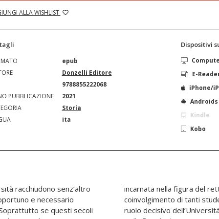
IUNGI ALLA WISHLIST
tagli
Dispositivi 
Comput
RMATO
epub
TORE
Donzelli Editore
E-Reade
N
9788855222068
iPhone/i
O PUBBLICAZIONE
2021
Androids
EGORIA
Storia
Kindle
GUA
ita
Kobo
rsità racchiudono senz’altro
tto Marchesi. E poi, oltre al
 opportuno e necessario
sori nella Resistenza, il
. Soprattutto se questi secoli
tta di liberazione del Veneto.