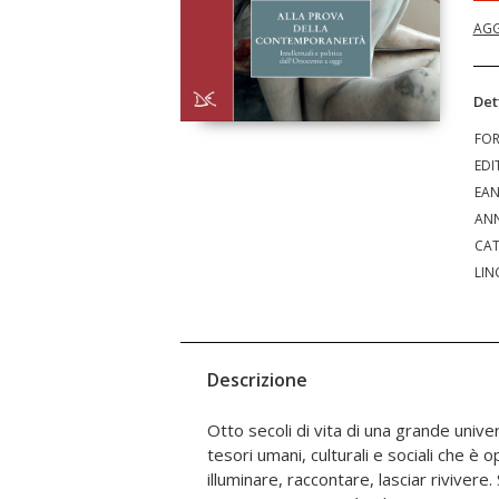
AGG
Det
FO
EDI
EA
ANN
CAT
LIN
Descrizione
Otto secoli di vita di una grande unive
incarnata nella figura del rettore Conce
tesori umani, culturali e sociali che è
coinvolgimento di tanti studenti e profes
illuminare, raccontare, lasciar rivivere
ruolo decisivo dell’Università nella lo