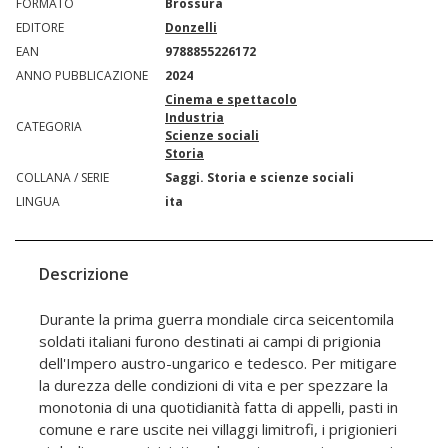
FORMATO
Brossura
EDITORE
Donzelli
EAN
9788855226172
ANNO PUBBLICAZIONE
2024
Cinema e spettacolo
Industria
CATEGORIA
Scienze sociali
Storia
COLLANA / SERIE
Saggi. Storia e scienze sociali
LINGUA
ita
Descrizione
Durante la prima guerra mondiale circa seicentomila
soldati italiani furono destinati ai campi di prigionia
dell'Impero austro-ungarico e tedesco. Per mitigare
la durezza delle condizioni di vita e per spezzare la
monotonia di una quotidianità fatta di appelli, pasti in
comune e rare uscite nei villaggi limitrofi, i prigionieri