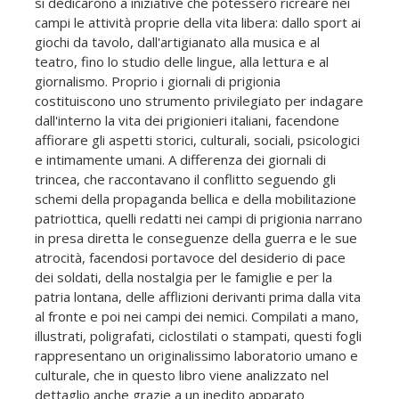
si dedicarono a iniziative che potessero ricreare nei
campi le attività proprie della vita libera: dallo sport ai
giochi da tavolo, dall'artigianato alla musica e al
teatro, fino lo studio delle lingue, alla lettura e al
giornalismo. Proprio i giornali di prigionia
costituiscono uno strumento privilegiato per indagare
dall'interno la vita dei prigionieri italiani, facendone
affiorare gli aspetti storici, culturali, sociali, psicologici
e intimamente umani. A differenza dei giornali di
trincea, che raccontavano il conflitto seguendo gli
schemi della propaganda bellica e della mobilitazione
patriottica, quelli redatti nei campi di prigionia narrano
in presa diretta le conseguenze della guerra e le sue
atrocità, facendosi portavoce del desiderio di pace
dei soldati, della nostalgia per le famiglie e per la
patria lontana, delle afflizioni derivanti prima dalla vita
al fronte e poi nei campi dei nemici. Compilati a mano,
illustrati, poligrafati, ciclostilati o stampati, questi fogli
rappresentano un originalissimo laboratorio umano e
culturale, che in questo libro viene analizzato nel
dettaglio anche grazie a un inedito apparato