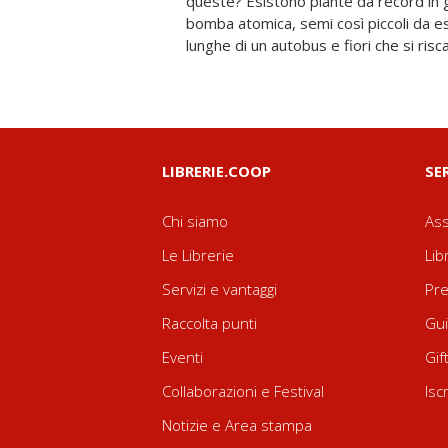
queste? Esistono piante da record in 
invito a lasciarsi sorprendere dalla
bomba atomica, semi così piccoli da esse
vegetale. Un'occasione per allenare la me
lunghe di un autobus e fiori che si risc
LIBRERIE.COOP
SE
Chi siamo
Ass
Le Librerie
Lib
Servizi e vantaggi
Pre
Raccolta punti
Gui
Eventi
Gif
Collaborazioni e Festival
Isc
Notizie e Area stampa