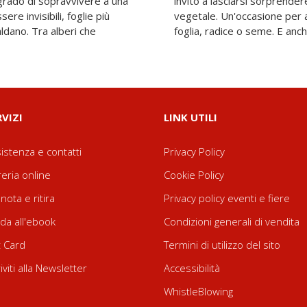
grado di sopravvivere a una
 forza silenziosa del mondo
re invisibili, foglie più
raviglia che abita in ogni
aldano. Tra alberi che
foglia, radice o seme. E anch
RVIZI
LINK UTILI
istenza e contatti
Privacy Policy
reria online
Cookie Policy
nota e ritira
Privacy policy eventi e fiere
da all'ebook
Condizioni generali di vendita
t Card
Termini di utilizzo del sito
riviti alla Newsletter
Accessibilità
WhistleBlowing