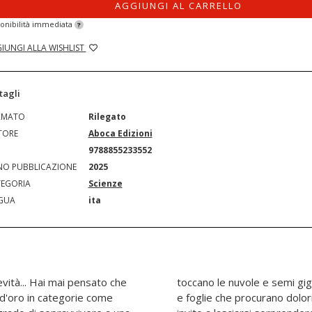
AGGIUNGI AL CARRELLO
onibilità immediata
?
IUNGI ALLA WISHLIST
tagli
RMATO
Rilegato
TORE
Aboca Edizioni
N
9788855233552
O PUBBLICAZIONE
2025
EGORIA
Scienze
GUA
ita
vità... Hai mai pensato che
minacciose piante carnivore
 d'oro in categorie come
tabili, questo libro è un