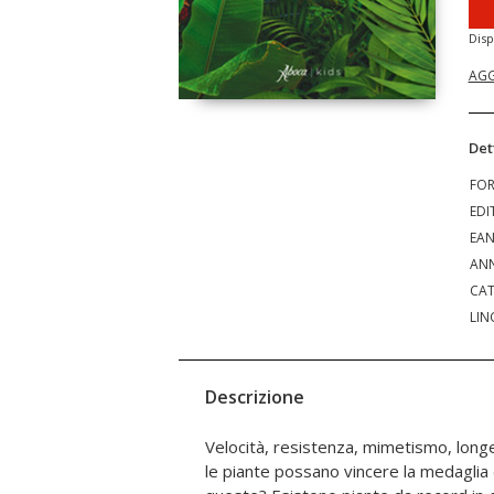
Disp
AGG
Det
FO
EDI
EA
ANN
CAT
LIN
Descrizione
Velocità, resistenza, mimetismo, longe
toccano le nuvole e semi giganteschi, 
le piante possano vincere la medaglia
e foglie che procurano dolori insoppor