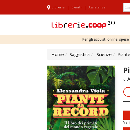
|
|
Librerie
Eventi
Assistenza
Per gli acquisti online: spes
Home
Saggistica
Scienze
Piante
P
A
di
Veri