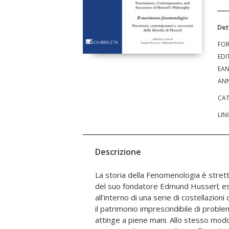
Det
FO
EDI
EA
ANN
CAT
LIN
Descrizione
La storia della Fenomenologia è strett
nostri, informando pervasivamente
del suo fondatore Edmund Husserl; es
contemporaneo, e percorrendo vie molto s
all'interno di una serie di costellazion
Senza pretese di esaustività questo v
il patrimonio imprescindibile di probl
e percorsi, a volte trascurati, della 
attinge a piene mani. Allo stesso modo,
setacciando ciò che precorre e ciò ch