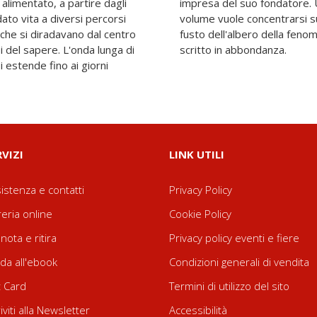
 alimentato, a partire dagli
 metafora di Cartesio, il
dato vita a diversi percorsi
e sui rami piuttosto che sul
che si diradavano dal centro
sul quale d'altronde si è già
i del sapere. L'onda lunga di
scritto in abbondanza.
estende fino ai giorni
RVIZI
LINK UTILI
istenza e contatti
Privacy Policy
reria online
Cookie Policy
nota e ritira
Privacy policy eventi e fiere
da all'ebook
Condizioni generali di vendita
t Card
Termini di utilizzo del sito
riviti alla Newsletter
Accessibilità