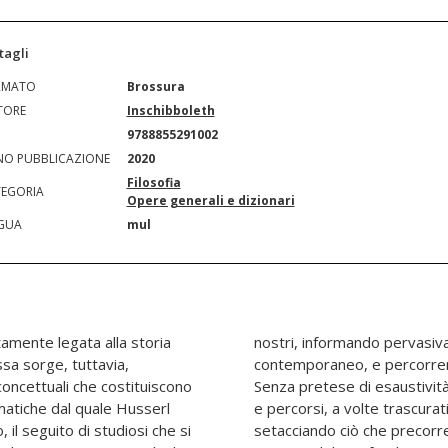
tagli
RMATO
Brossura
TORE
Inschibboleth
N
9788855291002
O PUBBLICAZIONE
2020
Filosofia
EGORIA
Opere generali e dizionari
GUA
mul
amente legata alla storia
 il panorama filosofico
sa sorge, tuttavia,
pesso insospettabili.
i concettuali che costituiscono
olume vuole esplorare tratti
ematiche dal quale Husserl
fenomenologia lato sensu,
 il seguito di studiosi che si
e attraversa la monumentale