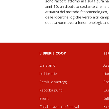
sono raccolti attorno alla sua figura ha
impresa del suo fondatore. Usando la
anni '10, un dibattito costante che ha 
volume vuole concentrarsi sulle radici 
attuativi del metodo fenomenologico, 
fusto dell'albero della fenomenologia, 
delle Ricerche logiche verso altri camp
questa «primavera fenomenologica» si 
LIBRERIE.COOP
SE
Chi siamo
Ass
Le Librerie
Lib
Servizi e vantaggi
Pre
Raccolta punti
Gui
Eventi
Gif
Collaborazioni e Festival
Isc