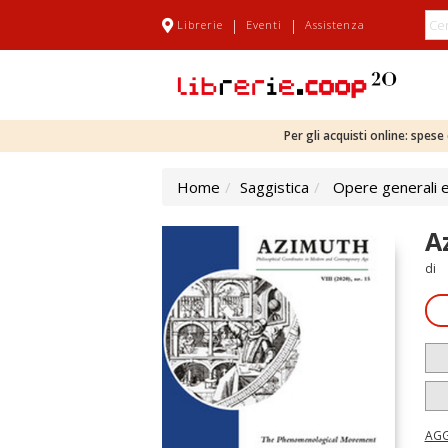
|
|
Librerie
Eventi
Assistenza
Per gli acquisti online: spes
Home
Saggistica
Opere generali e
A
di
AGG