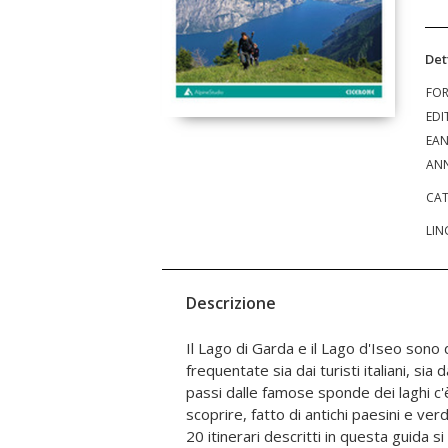
Det
FO
EDI
EA
ANN
CAT
LIN
Descrizione
Il Lago di Garda e il Lago d'Iseo sono
a innumerevoli percorsi più semplici tra u
frequentate sia dai turisti italiani, sia 
bellezze architettoniche dei paesini in 
passi dalle famose sponde dei laghi c
più piccolo e raccolto, offre la vista d
scoprire, fatto di antichi paesini e ver
santuari e persino l'isola di lago pi
20 itinerari descritti in questa guida s
Montisola. La guida include: 20 diversi iti