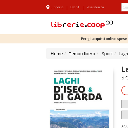
|
|
Librerie
Eventi
Assistenza
Per gli acquisti online: spes
Home
Tempo libero
Sport
Lagh
L
G
di
AGG