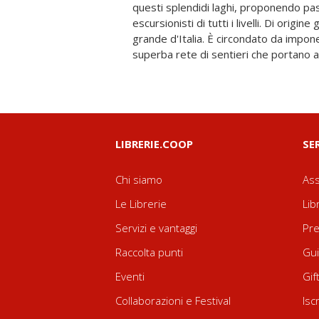
questi splendidi laghi, proponendo pa
a tutte le stagioni; cartine escursionistiche d
escursionisti di tutti i livelli. Di origine 
sui trasporti locali; passeggiate lun
grande d'Italia. È circondato da impon
sentieri di montagna; elenchi di ristori e 
superba rete di sentieri che portano a
LIBRERIE.COOP
SE
Chi siamo
Ass
Le Librerie
Lib
Servizi e vantaggi
Pre
Raccolta punti
Gui
Eventi
Gif
Collaborazioni e Festival
Isc