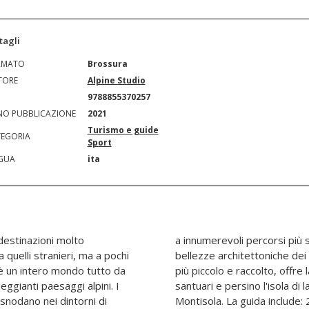
tagli
RMATO
Brossura
TORE
Alpine Studio
N
9788855370257
O PUBBLICAZIONE
2021
Turismo e guide
EGORIA
Sport
GUA
ita
 destinazioni molto
liveti, limoneti e le
da quelli stranieri, ma a pochi
riva al lago. Il Lago d'Iseo,
'è un intero mondo tutto da
i antichi borghi, silenziosi
deggianti paesaggi alpini. I
ù alta d'Europa, nota come
i snodano nei dintorni di
nerari, con percorsi adatti