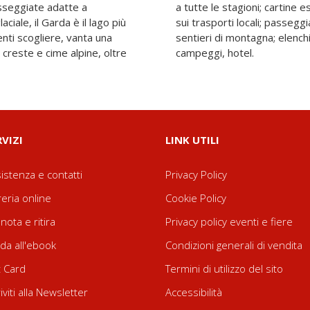
sseggiate adatte a
ettagliate; indicazioni
glaciale, il Garda è il lago più
golago, vecchie mulattiere,
enti scogliere, vanta una
possibili alloggi in rifugi,
 creste e cime alpine, oltre
campeggi, hotel.
RVIZI
LINK UTILI
istenza e contatti
Privacy Policy
reria online
Cookie Policy
nota e ritira
Privacy policy eventi e fiere
da all'ebook
Condizioni generali di vendita
t Card
Termini di utilizzo del sito
riviti alla Newsletter
Accessibilità