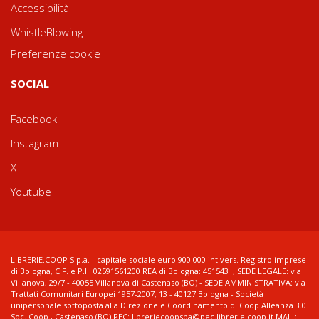
Accessibilità
WhistleBlowing
Preferenze cookie
SOCIAL
Facebook
Instagram
X
Youtube
LIBRERIE.COOP S.p.a. - capitale sociale euro 900.000 int.vers. Registro imprese
di Bologna, C.F. e P.I.: 02591561200 REA di Bologna: 451543 ; SEDE LEGALE: via
Villanova, 29/7 - 40055 Villanova di Castenaso (BO) - SEDE AMMINISTRATIVA: via
Trattati Comunitari Europei 1957-2007, 13 - 40127 Bologna - Società
unipersonale sottoposta alla Direzione e Coordinamento di Coop Alleanza 3.0
Soc. Coop., Castenaso (BO) PEC: libreriecoopspa@pec.librerie.coop.it MAIL: