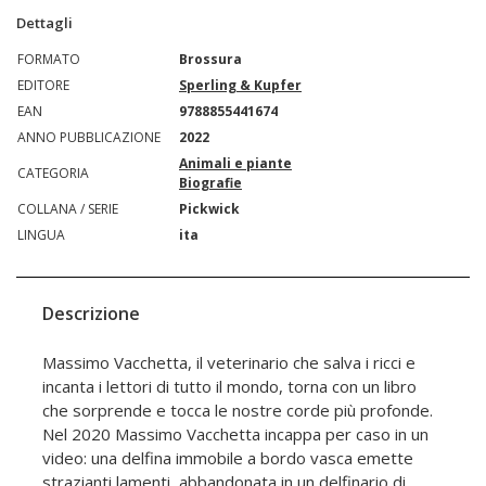
Dettagli
FORMATO
Brossura
EDITORE
Sperling & Kupfer
EAN
9788855441674
ANNO PUBBLICAZIONE
2022
Animali e piante
CATEGORIA
Biografie
COLLANA / SERIE
Pickwick
LINGUA
ita
Descrizione
Massimo Vacchetta, il veterinario che salva i ricci e
incanta i lettori di tutto il mondo, torna con un libro
che sorprende e tocca le nostre corde più profonde.
Nel 2020 Massimo Vacchetta incappa per caso in un
video: una delfina immobile a bordo vasca emette
strazianti lamenti, abbandonata in un delfinario di