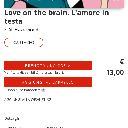
Love on the brain. L'amore in
testa
Ali Hazelwood
di
CARTACEO
€
PRENOTA UNA COPIA
13,00
Verifica la disponibilità nella tua libreria
AGGIUNGI AL CARRELLO
Disponibilità immediata
?
AGGIUNGI ALLA WISHLIST
Dettagli
FORMATO
Brossura