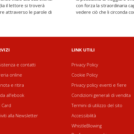
ia il lettore si troverà
ù piccoli di adattarsi e
tre attraverso le parole di
vedere ciò che li circonda c
RVIZI
LINK UTILI
istenza e contatti
Privacy Policy
reria online
Cookie Policy
nota e ritira
Privacy policy eventi e fiere
da all'ebook
Condizioni generali di vendita
t Card
Termini di utilizzo del sito
riviti alla Newsletter
Accessibilità
WhistleBlowing