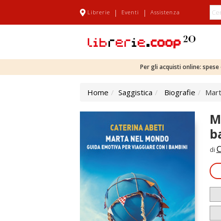
|
|
Librerie
Eventi
Assistenza
Per gli acquisti online: spes
Home
Saggistica
Biografie
Mart
M
b
C
di