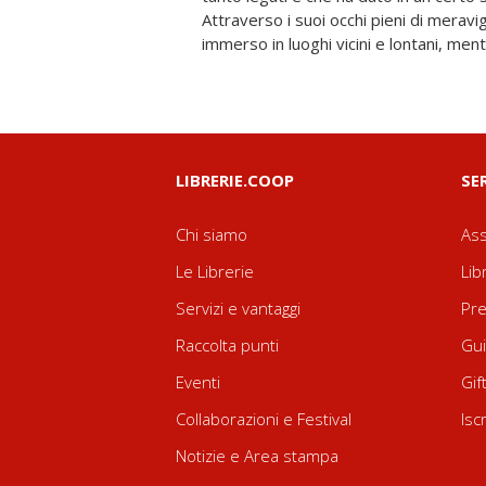
Attraverso i suoi occhi pieni di meravigl
con forza la straordinaria capacità dei pi
immerso in luoghi vicini e lontani, men
LIBRERIE.COOP
SE
Chi siamo
Ass
Le Librerie
Lib
Servizi e vantaggi
Pre
Raccolta punti
Gui
Eventi
Gif
Collaborazioni e Festival
Isc
Notizie e Area stampa