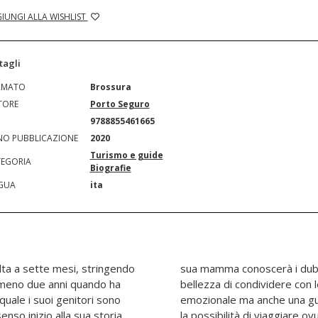
IUNGI ALLA WISHLIST
tagli
RMATO
Brossura
TORE
Porto Seguro
N
9788855461665
O PUBBLICAZIONE
2020
Turismo e guide
EGORIA
Biografie
GUA
ita
olta a sette mesi, stringendo
zi degli altri, ma anche la
mmeno due anni quando ha
 avventure. Una narrazione
 quale i suoi genitori sono
che affronta a tutto tondo
enso inizio alla sua storia.
on un bambino, affermando