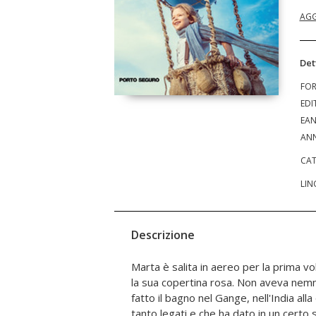
AGG
Det
FO
EDI
EA
ANN
CAT
LIN
Descrizione
Marta è salita in aereo per la prima v
sua mamma conoscerà i dubbi, i giudi
la sua copertina rosa. Non aveva ne
bellezza di condividere con lei queste
fatto il bagno nel Gange, nell'India alla
emozionale ma anche una guida pratica, 
tanto legati e che ha dato in un certo s
la possibilità di viaggiare ovunque c