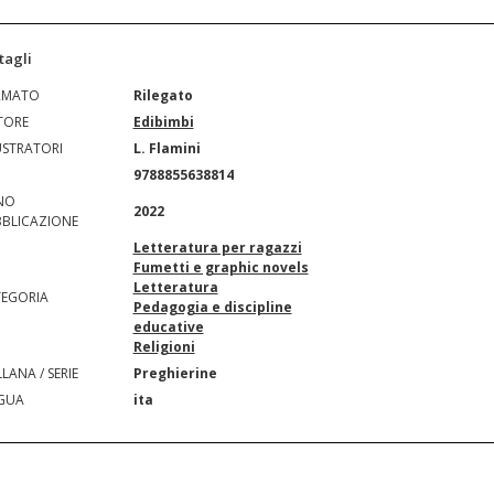
tagli
RMATO
Rilegato
TORE
Edibimbi
USTRATORI
L. Flamini
N
9788855638814
NO
2022
BLICAZIONE
Letteratura per ragazzi
Fumetti e graphic novels
Letteratura
EGORIA
Pedagogia e discipline
educative
Religioni
LANA / SERIE
Preghierine
GUA
ita