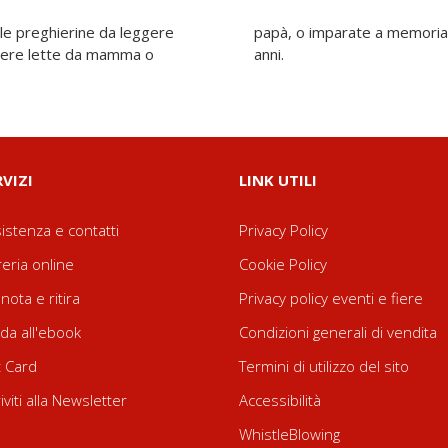
lle preghierine da leggere
tate! Età di lettura: da 3
ssere lette da mamma o
anni.
RVIZI
LINK UTILI
istenza e contatti
Privacy Policy
reria online
Cookie Policy
nota e ritira
Privacy policy eventi e fiere
da all'ebook
Condizioni generali di vendita
t Card
Termini di utilizzo del sito
riviti alla Newsletter
Accessibilità
WhistleBlowing