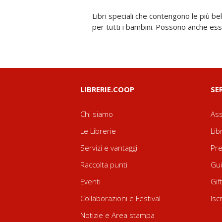
Libri speciali che contengono le più be
papà, o imparate a memoria e poi reci
per tutti i bambini. Possono anche e
LIBRERIE.COOP
SE
Chi siamo
Ass
Le Librerie
Lib
Servizi e vantaggi
Pre
Raccolta punti
Gui
Eventi
Gif
Collaborazioni e Festival
Isc
Notizie e Area stampa