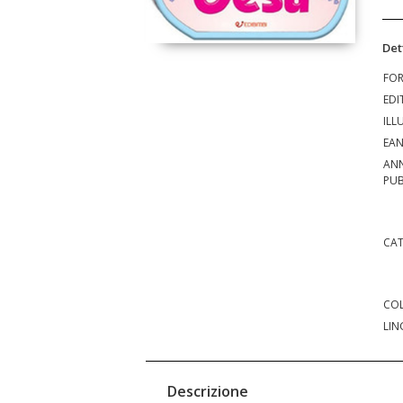
Det
FO
EDI
ILL
EA
AN
PUB
CAT
COL
LIN
Descrizione