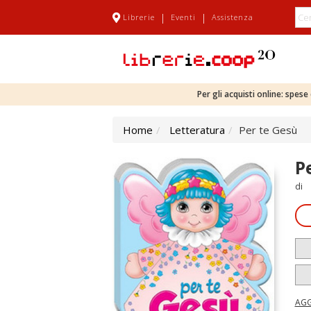
|
|
Librerie
Eventi
Assistenza
Per gli acquisti online: spes
Home
Letteratura
Per te Gesù
P
di
AGG