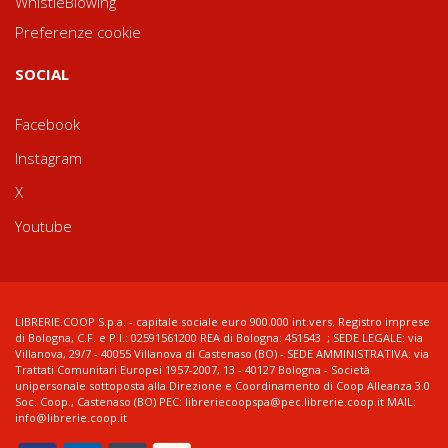
WhistleBlowing
Preferenze cookie
SOCIAL
Facebook
Instagram
X
Youtube
LIBRERIE.COOP S.p.a. - capitale sociale euro 900.000 int.vers. Registro imprese
di Bologna, C.F. e P.I.: 02591561200 REA di Bologna: 451543 ; SEDE LEGALE: via
Villanova, 29/7 - 40055 Villanova di Castenaso (BO) - SEDE AMMINISTRATIVA: via
Trattati Comunitari Europei 1957-2007, 13 - 40127 Bologna - Società
unipersonale sottoposta alla Direzione e Coordinamento di Coop Alleanza 3.0
Soc. Coop., Castenaso (BO) PEC: libreriecoopspa@pec.librerie.coop.it MAIL:
info@librerie.coop.it