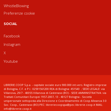
WhistleBlowing
Preferenze cookie
SOCIAL
Facebook
Instagram
X
Youtube
LIBRERIE.COOP S.p.a. - capitale sociale euro 900.000 int.vers. Registro imprese
di Bologna, C.F. e P.I.: 02591561200 REA di Bologna: 451543 ; SEDE LEGALE: via
Villanova, 29/7 - 40055 Villanova di Castenaso (BO) - SEDE AMMINISTRATIVA: via
Trattati Comunitari Europei 1957-2007, 13 - 40127 Bologna - Società
unipersonale sottoposta alla Direzione e Coordinamento di Coop Alleanza 3.0
Soc. Coop., Castenaso (BO) PEC: libreriecoopspa@pec.librerie.coop.it MAIL:
info@librerie.coop.it