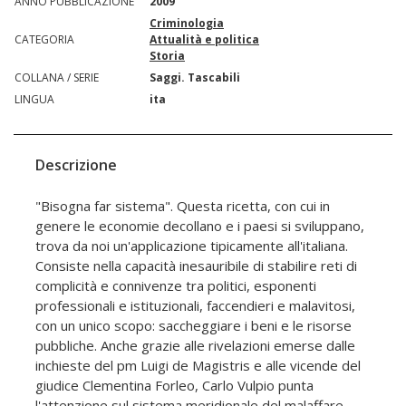
ANNO PUBBLICAZIONE
2009
Criminologia
CATEGORIA
Attualità e politica
Storia
COLLANA / SERIE
Saggi. Tascabili
LINGUA
ita
Descrizione
"Bisogna far sistema". Questa ricetta, con cui in
genere le economie decollano e i paesi si sviluppano,
trova da noi un'applicazione tipicamente all'italiana.
Consiste nella capacità inesauribile di stabilire reti di
complicità e connivenze tra politici, esponenti
professionali e istituzionali, faccendieri e malavitosi,
con un unico scopo: saccheggiare i beni e le risorse
pubbliche. Anche grazie alle rivelazioni emerse dalle
inchieste del pm Luigi de Magistris e alle vicende del
giudice Clementina Forleo, Carlo Vulpio punta
l'attenzione sul sistema meridionale del malaffare,