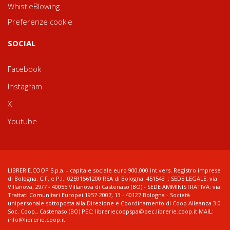
WhistleBlowing
Preferenze cookie
SOCIAL
Facebook
Instagram
X
Youtube
LIBRERIE.COOP S.p.a. - capitale sociale euro 900.000 int.vers. Registro imprese
di Bologna, C.F. e P.I.: 02591561200 REA di Bologna: 451543 ; SEDE LEGALE: via
Villanova, 29/7 - 40055 Villanova di Castenaso (BO) - SEDE AMMINISTRATIVA: via
Trattati Comunitari Europei 1957-2007, 13 - 40127 Bologna - Società
unipersonale sottoposta alla Direzione e Coordinamento di Coop Alleanza 3.0
Soc. Coop., Castenaso (BO) PEC: libreriecoopspa@pec.librerie.coop.it MAIL:
info@librerie.coop.it