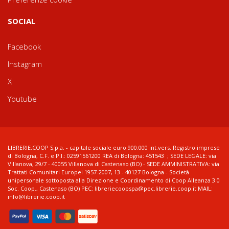
SOCIAL
Facebook
Instagram
X
Youtube
LIBRERIE.COOP S.p.a. - capitale sociale euro 900.000 int.vers. Registro imprese
di Bologna, C.F. e P.I.: 02591561200 REA di Bologna: 451543 ; SEDE LEGALE: via
Villanova, 29/7 - 40055 Villanova di Castenaso (BO) - SEDE AMMINISTRATIVA: via
Trattati Comunitari Europei 1957-2007, 13 - 40127 Bologna - Società
unipersonale sottoposta alla Direzione e Coordinamento di Coop Alleanza 3.0
Soc. Coop., Castenaso (BO) PEC: libreriecoopspa@pec.librerie.coop.it MAIL:
info@librerie.coop.it