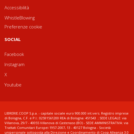
Accessibilità
WhistleBlowing
Preferenze cookie
SOCIAL
Facebook
Instagram
X
Youtube
LIBRERIE.COOP S.p.a. - capitale sociale euro 900.000 int.vers. Registro imprese
di Bologna, C.F. e P.I.: 02591561200 REA di Bologna: 451543 ; SEDE LEGALE: via
Villanova, 29/7 - 40055 Villanova di Castenaso (BO) - SEDE AMMINISTRATIVA: via
Trattati Comunitari Europei 1957-2007, 13 - 40127 Bologna - Società
unipersonale sottoposta alla Direzione e Coordinamento di Coop Alleanza 3.0