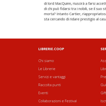
di lord MacQuinn, riuscirà a farsi acce
trovare il nervo scoperto delle forze
di chi può fidarsi tra i nobili, se il su
corona. Tra complotti e giochi di potere, s
morta? Intanto Cartier, riappropriatosi
torture e rapimenti, cosa, più dell'amor
sta cercando di ridare prestigio al cas
LIBRERIE.COOP
SE
Chi siamo
Ass
Le Librerie
Lib
Servizi e vantaggi
Pre
Raccolta punti
Gui
Eventi
Gif
Collaborazioni e Festival
Isc