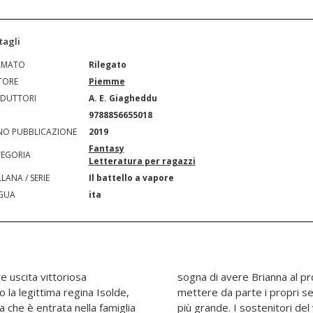
tagli
RMATO
Rilegato
TORE
Piemme
DUTTORI
A. E. Giagheddu
N
9788856655018
O PUBBLICAZIONE
2019
Fantasy
EGORIA
Letteratura per ragazzi
LANA / SERIE
Il battello a vapore
GUA
ita
 uscita vittoriosa
i due sono costretti a
o la legittima regina Isolde,
 per fronteggiare un nemico
a che è entrata nella famiglia
o regime non vedono l'ora di