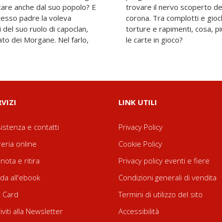
ttare anche dal suo popolo? E
 ribelli per riguadagnare la
o stesso padre la voleva
egreti legami di sangue,
 del suo ruolo di capoclan,
e, è in grado di sparigliare
ato dei Morgane. Nel farlo,
le carte in gioco?
RVIZI
LINK UTILI
istenza e contatti
Privacy Policy
reria online
Cookie Policy
nota e ritira
Privacy policy eventi e fiere
da all'ebook
Condizioni generali di vendita
t Card
Termini di utilizzo del sito
riviti alla Newsletter
Accessibilità