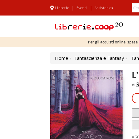
|
|
Librerie
Eventi
Assistenza
Per gli acquisti online: spes
Home
Fantascienza e Fantasy
Fan
L
R
di
AGG