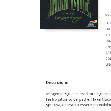
Det
FO
EDI
ILL
EA
ANN
CAT
COL
LIN
Descrizione
Imogen Intrigue ha ereditato il genio
cui non le importa nulla. È stonata co
l'estro pittorico dal padre. Ha un fisico
senso del ritmo, e che cosa vuole far
sportiva, e riesce a essere incredibilme