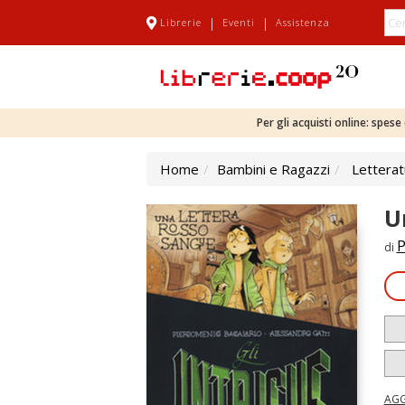
|
|
Librerie
Eventi
Assistenza
Per gli acquisti online: spes
Home
Bambini e Ragazzi
Letterat
U
P
di
AGG