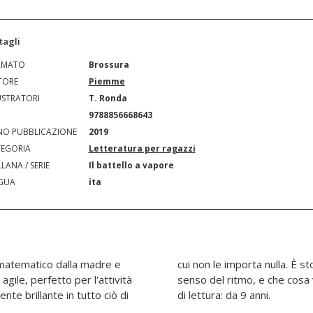
tagli
RMATO
Brossura
TORE
Piemme
USTRATORI
T. Ronda
N
9788856668643
O PUBBLICAZIONE
2019
EGORIA
Letteratura per ragazzi
LANA / SERIE
Il battello a vapore
GUA
ita
 matematico dalla madre e
me una campana e non ha il
 agile, perfetto per l'attività
e da grande? La popstar! Età
nte brillante in tutto ciò di
di lettura: da 9 anni.