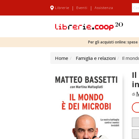
|
|
Librerie
Eventi
Assistenza
Per gli acquisti online: spes
Home
Famiglia e relazioni
Il mondo
I
in
M
di