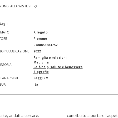
IUNGI ALLA WISHLIST
tagli
RMATO
Rilegato
TORE
Piemme
N
9788856683752
O PUBBLICAZIONE
2022
Famiglia e relazioni
Medicina
EGORIA
Self-help, salute e benessere
Biografie
LANA / SERIE
Saggi PM
GUA
ita
parte, andati a cercare.
a media oltre gli ottanta