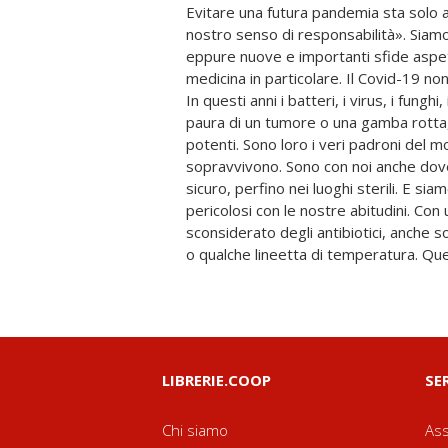
Evitare una futura pandemia sta solo a 
anni, rischiano di non funzionare più. C
nostro senso di responsabilità». Siam
con questi nemici invisibili? Quali ri
eppure nuove e importanti sfide aspet
medicina? Bisogna capire cosa fare, cam
medicina in particolare. Il Covid-19 no
salvare il futuro, perché le nostre
In questi anni i batteri, i virus, i fung
maniera irreversibile la vita delle p
paura di un tumore o una gamba rotta
Bassetti, volto notissimo in televis
potenti. Sono loro i veri padroni del 
minacce dei no vax), oltre che scienziat
sopravvivono. Sono con noi anche dov
porta dentro la prossima emergenza sani
sicuro, perfino nei luoghi sterili. E siam
autobiografiche e riflessioni con i nume
pericolosi con le nostre abitudini. Con
dei microbi" è una guida chiara e accessibile
sconsiderato degli antibiotici, anche s
forma semplice le complessità di una 
o qualche lineetta di temperatura. Que
LIBRERIE.COOP
SE
Chi siamo
Ass