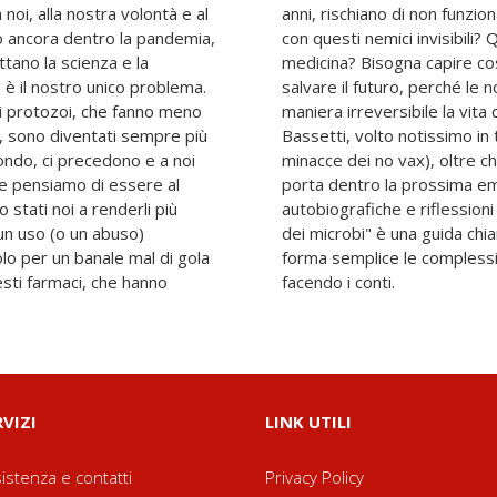
noi, alla nostra volontà e al
ome si può, allora, convivere
o ancora dentro la pandemia,
medi o accortezze ci offre la
tano la scienza e la
biare il presente per
n è il nostro unico problema.
 scelte condizioneranno in
hi, i protozoi, che fanno meno
rossime generazioni. Matteo
, sono diventati sempre più
ione (e sotto scorta per le
mondo, ci precedono e a noi
o di fama internazionale, ci
e pensiamo di essere al
taria. Alternando vicende
o stati noi a renderli più
ri alla mano, "Il mondo è
 un uso (o un abuso)
, capace di spiegare in
olo per un banale mal di gola
materia con cui tutti stiamo
sti farmaci, che hanno
facendo i conti.
RVIZI
LINK UTILI
istenza e contatti
Privacy Policy