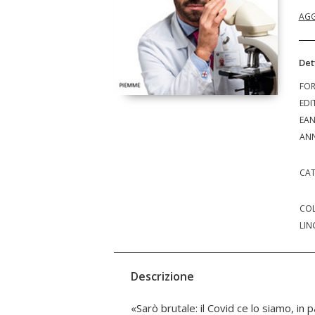
AGG
Det
FO
EDI
EA
ANN
CAT
COL
LIN
Descrizione
«Sarò brutale: il Covid ce lo siamo, in 
contribuito a portare l'aspettativa di vit