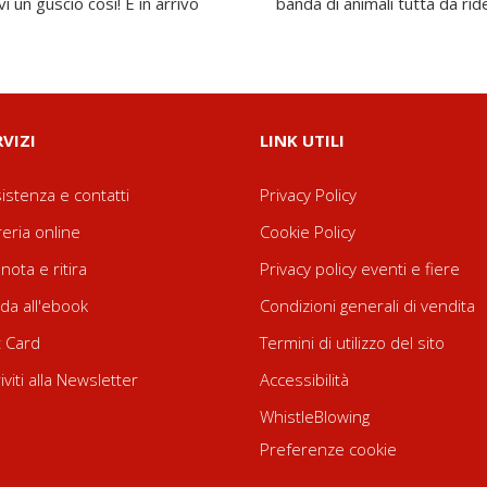
vi un guscio così! È in arrivo
banda di animali tutta da ride
RVIZI
LINK UTILI
istenza e contatti
Privacy Policy
reria online
Cookie Policy
nota e ritira
Privacy policy eventi e fiere
da all'ebook
Condizioni generali di vendita
t Card
Termini di utilizzo del sito
riviti alla Newsletter
Accessibilità
WhistleBlowing
Preferenze cookie