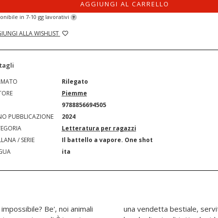
AGGIUNGI AL CARRELLO
onibile in 7-10 gg lavorativi
?
IUNGI ALLA WISHLIST
tagli
RMATO
Rilegato
TORE
Piemme
N
9788856694505
O PUBBLICAZIONE
2024
EGORIA
Letteratura per ragazzi
LANA / SERIE
Il battello a vapore. One shot
GUA
ita
 impossibile? Be', noi animali
ruppo di agenti speciali. Una