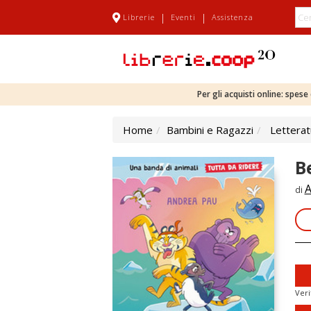
|
|
Librerie
Eventi
Assistenza
Per gli acquisti online: spes
Home
Bambini e Ragazzi
Letterat
B
A
di
Veri