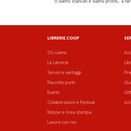
ci siamo stancati e siamo pronti... a far
LIBRERIE.COOP
SE
Chi siamo
Ass
Le Librerie
Lib
Servizi e vantaggi
Pre
Raccolta punti
Gui
Eventi
Gif
Collaborazioni e Festival
Isc
Notizie e Area stampa
Lavora con noi