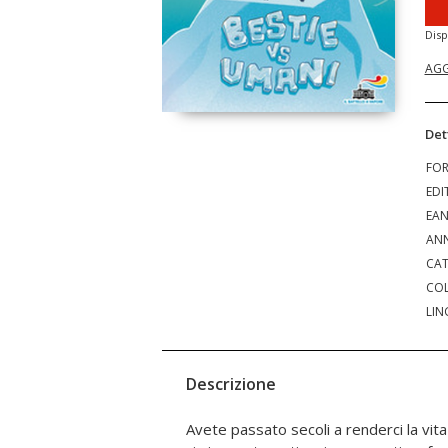
Disp
AGG
Det
FO
EDI
EA
ANN
CAT
COL
LIN
Descrizione
Avete passato secoli a renderci la vita
una vendetta bestiale, servita da un g