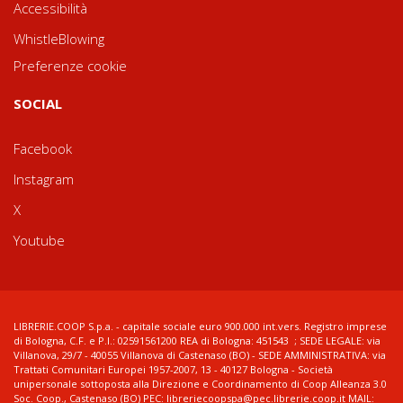
Accessibilità
WhistleBlowing
Preferenze cookie
SOCIAL
Facebook
Instagram
X
Youtube
LIBRERIE.COOP S.p.a. - capitale sociale euro 900.000 int.vers. Registro imprese
di Bologna, C.F. e P.I.: 02591561200 REA di Bologna: 451543 ; SEDE LEGALE: via
Villanova, 29/7 - 40055 Villanova di Castenaso (BO) - SEDE AMMINISTRATIVA: via
Trattati Comunitari Europei 1957-2007, 13 - 40127 Bologna - Società
unipersonale sottoposta alla Direzione e Coordinamento di Coop Alleanza 3.0
Soc. Coop., Castenaso (BO) PEC: libreriecoopspa@pec.librerie.coop.it MAIL: