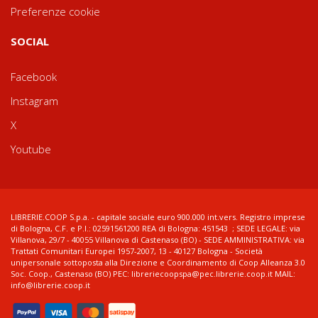
Preferenze cookie
SOCIAL
Facebook
Instagram
X
Youtube
LIBRERIE.COOP S.p.a. - capitale sociale euro 900.000 int.vers. Registro imprese
di Bologna, C.F. e P.I.: 02591561200 REA di Bologna: 451543 ; SEDE LEGALE: via
Villanova, 29/7 - 40055 Villanova di Castenaso (BO) - SEDE AMMINISTRATIVA: via
Trattati Comunitari Europei 1957-2007, 13 - 40127 Bologna - Società
unipersonale sottoposta alla Direzione e Coordinamento di Coop Alleanza 3.0
Soc. Coop., Castenaso (BO) PEC: libreriecoopspa@pec.librerie.coop.it MAIL:
info@librerie.coop.it