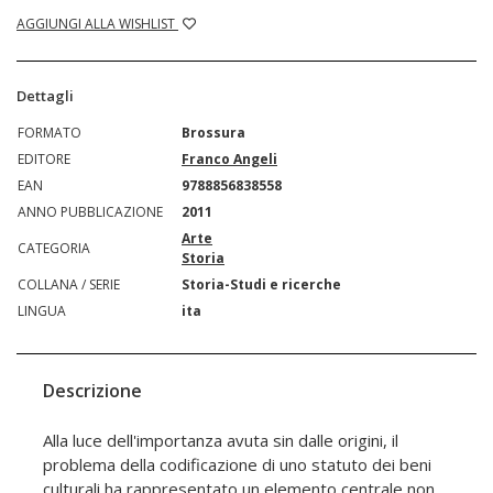
AGGIUNGI ALLA WISHLIST
Dettagli
FORMATO
Brossura
EDITORE
Franco Angeli
EAN
9788856838558
ANNO PUBBLICAZIONE
2011
Arte
CATEGORIA
Storia
COLLANA / SERIE
Storia-Studi e ricerche
LINGUA
ita
Descrizione
Alla luce dell'importanza avuta sin dalle origini, il
problema della codificazione di uno statuto dei beni
culturali ha rappresentato un elemento centrale non