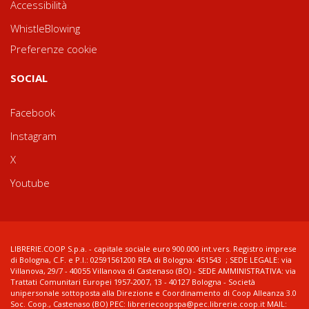
Accessibilità
WhistleBlowing
Preferenze cookie
SOCIAL
Facebook
Instagram
X
Youtube
LIBRERIE.COOP S.p.a. - capitale sociale euro 900.000 int.vers. Registro imprese
di Bologna, C.F. e P.I.: 02591561200 REA di Bologna: 451543 ; SEDE LEGALE: via
Villanova, 29/7 - 40055 Villanova di Castenaso (BO) - SEDE AMMINISTRATIVA: via
Trattati Comunitari Europei 1957-2007, 13 - 40127 Bologna - Società
unipersonale sottoposta alla Direzione e Coordinamento di Coop Alleanza 3.0
Soc. Coop., Castenaso (BO) PEC: libreriecoopspa@pec.librerie.coop.it MAIL: