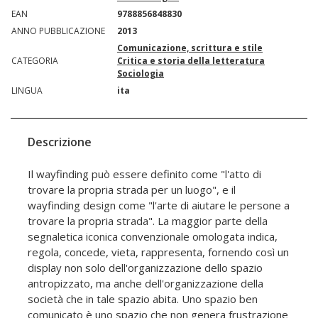
EAN
9788856848830
ANNO PUBBLICAZIONE
2013
Comunicazione, scrittura e stile
CATEGORIA
Critica e storia della letteratura
Sociologia
LINGUA
ita
Descrizione
Il wayfinding può essere definito come "l'atto di
trovare la propria strada per un luogo", e il
wayfinding design come "l'arte di aiutare le persone a
trovare la propria strada". La maggior parte della
segnaletica iconica convenzionale omologata indica,
regola, concede, vieta, rappresenta, fornendo così un
display non solo dell'organizzazione dello spazio
antropizzato, ma anche dell'organizzazione della
società che in tale spazio abita. Uno spazio ben
comunicato è uno spazio che non genera frustrazione