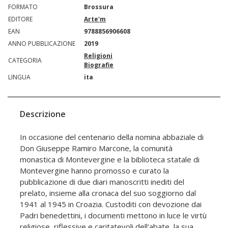
FORMATO
Brossura
EDITORE
Arte'm
EAN
9788856906608
ANNO PUBBLICAZIONE
2019
Religioni
CATEGORIA
Biografie
LINGUA
ita
Descrizione
In occasione del centenario della nomina abbaziale di
Don Giuseppe Ramiro Marcone, la comunità
monastica di Montevergine e la biblioteca statale di
Montevergine hanno promosso e curato la
pubblicazione di due diari manoscritti inediti del
prelato, insieme alla cronaca del suo soggiorno dal
1941 al 1945 in Croazia. Custoditi con devozione dai
Padri benedettini, i documenti mettono in luce le virtù
religiose, riflessive e caritatevoli dell'abate, la sua