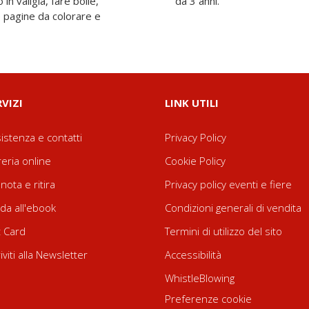
in valigia, fare bolle,
da 3 anni.
e pagine da colorare e
RVIZI
LINK UTILI
istenza e contatti
Privacy Policy
reria online
Cookie Policy
nota e ritira
Privacy policy eventi e fiere
da all'ebook
Condizioni generali di vendita
t Card
Termini di utilizzo del sito
riviti alla Newsletter
Accessibilità
WhistleBlowing
Preferenze cookie