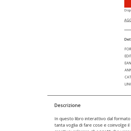
Disp
AGG
Det
FO
EDI
EA
ANN
CAT
LIN
Descrizione
In questo libro interattivo dal forma
piccole magie lo rendono un vero co
tanta voglia di fare cose e coinvolge il
storie semplici e divertenti e tanti ades