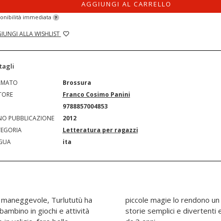
AGGIUNGI AL CARRELLO
onibilità immediata
?
IUNGI ALLA WISHLIST
tagli
RMATO
Brossura
TORE
Franco Cosimo Panini
N
9788857004853
O PUBBLICAZIONE
2012
EGORIA
Letteratura per ragazzi
GUA
ita
to maneggevole, Turlututù ha
mpagno di giochi, grazie a
 bambino in giochi e attività
ivi colorati. Età di lettura: