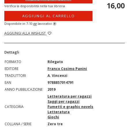
16,00
Verifica la disponibilità nella tua libreria
AGGIUNGI AL CARRELLO
Disponibile in 7-10 gg lavorativi
?
AGGIUNGI ALLA WISHLIST
Dettagli
FORMATO
Rilegato
EDITORE
Franco Cosimo Panini
TRADUTTORI
A. Vincenzi
EAN
9788857014791
ANNO PUBBLICAZIONE
2019
Letteratura per ragazzi
Saggi per ragazzi
CATEGORIA
Fumetti e graphic novels
Letteratura
Giochi
COLLANA / SERIE
Zero tre