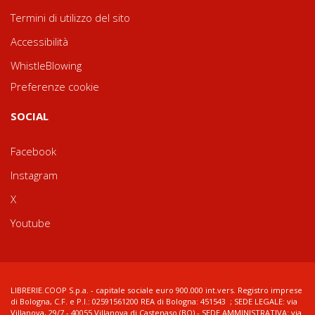
Termini di utilizzo del sito
Accessibilità
WhistleBlowing
Preferenze cookie
SOCIAL
Facebook
Instagram
X
Youtube
LIBRERIE.COOP S.p.a. - capitale sociale euro 900.000 int.vers. Registro imprese
di Bologna, C.F. e P.I.: 02591561200 REA di Bologna: 451543 ; SEDE LEGALE: via
Villanova, 29/7 - 40055 Villanova di Castenaso (BO) - SEDE AMMINISTRATIVA: via