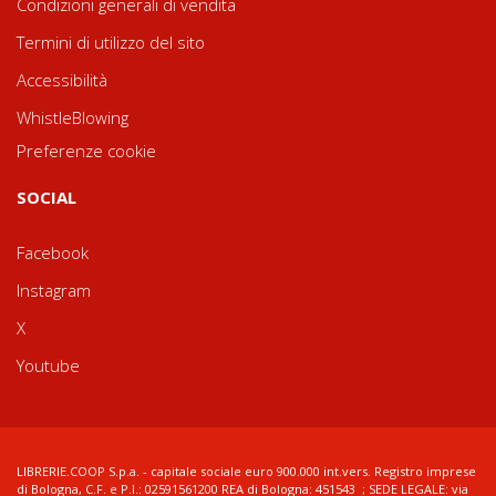
Condizioni generali di vendita
Termini di utilizzo del sito
Accessibilità
WhistleBlowing
Preferenze cookie
SOCIAL
Facebook
Instagram
X
Youtube
LIBRERIE.COOP S.p.a. - capitale sociale euro 900.000 int.vers. Registro imprese
di Bologna, C.F. e P.I.: 02591561200 REA di Bologna: 451543 ; SEDE LEGALE: via